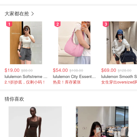
大家都在抢
1
2
3
$19.00
$54.00
$69.00
$88.00
$108.00
$128.00
lululemon Softstreme 女士高腰短裤 10cm
lululemon City Essentials 肩背包 4L
2.1折抄底，仅剩小码！
热卖！库存紧张
女生穿出oversized
猜你喜欢