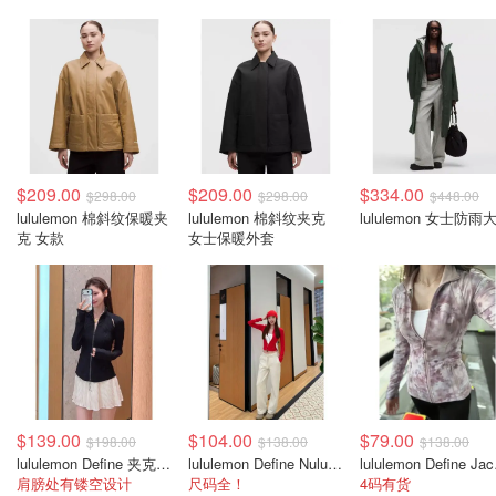
$209.00
$209.00
$334.00
$298.00
$298.00
$448.00
lululemon 棉斜纹保暖夹
lululemon 棉斜纹夹克
lululemon 女士防雨
克 女款
女士保暖外套
$139.00
$104.00
$79.00
$198.00
$138.00
$138.00
lululemon Define 夹克 SLNSH系列
lululemon Define Nulu 短款夹克
lulul
肩膀处有镂空设计
尺码全！
4码有货