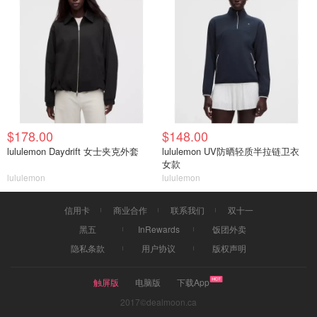
$178.00
$148.00
lululemon Daydrift 女士夹克外套
lululemon UV防晒轻质半拉链卫衣
女款
lululemon
lululemon
信用卡
商业合作
联系我们
双十一
黑五
InRewards
饭团外卖
隐私条款
用户协议
版权声明
触屏版
电脑版
下载App
2017©dealmoon.ca