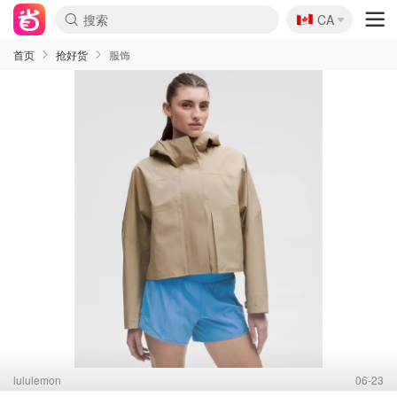
🇨🇦
CA
首页
抢好货
服饰
lululemon
06-23