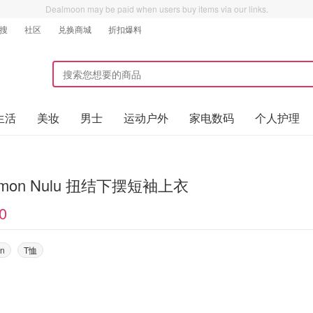
Dealmoon may be paid when users buy items via our links.
搜
社区
兑换商城
折扣爆料
生活
美妆
男士
运动户外
家电数码
个人护理
ulemon Nulu 扭结下摆短袖上衣
0
on
T恤