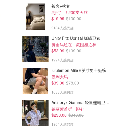
被套+枕套
2折了！! 230支天丝
$19.99
$130.00
2184人感兴趣
Unity Fitz Uprisal 抓绒卫衣
黄金码还在！氛围感之神
$53.99
$109.00
1994人感兴趣
lululemon Mile 6英寸男士短裤
$39.00
$39.00
$58.00
$58.00
仅剩大码
Hold Tight 短袖女上衣
lululemon Hold Tight 女短袖T恤
$39.00
$78.00
无敌显瘦推荐 首降3色可选
3色可选！万能基础款
1633人感兴趣
lululemon
lululemon
Arc'teryx Gamma 轻量连帽卫衣 女款
锦葵紫首折！蹲补
$238.00
$340.00
1304人感兴趣