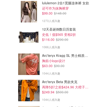
lululemon 2合1宽腿连体裤 女款
还可作为抹胸裤穿
$99.00
$148.00
1273人感兴趣
12天圣诞倒数日历套装
史低！值$565 变相2折
$116.00
$290.00
1066人感兴趣
Arc'teryx Kragg SL 男士棉质短袖T恤
胸前小logo设计
$63.00
$90.00
1044人感兴趣
Arc'teryx Beta 男款夹克
再降5折!之前$424.96 大橙子好显白 蹲补
$249.94
$500.00
1044人感兴趣