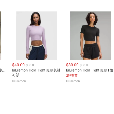
$49.00
$39.00
$68.00
$58.00
lululemon Hold Tight 短款长袖上衣
lululemon Hold Tight 短款长袖
lululemon Hold Tight 短款T恤
衬衫
2码有货
lululemon
lululemon