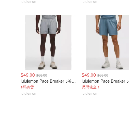
lululemon
lululemon
$49.00
$49.00
$68.00
$68.00
lululemon Pace Breaker 5英寸男士短裤
s码有货
尺码较全！
lululemon
lululemon