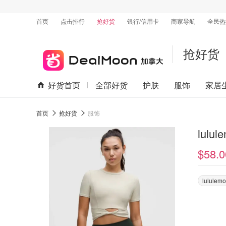
首页
点击排行
抢好货
银行/信用卡
商家导航
全民热
抢好货
好货首页
全部好货
护肤
服饰
家居
首页
抢好货
服饰
lul
$58.0
lululem