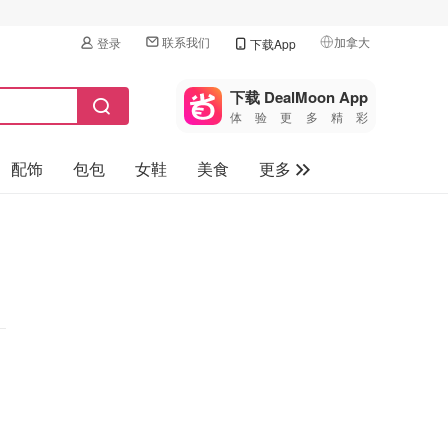
联系我们
加拿大
登录
下载App
🇺🇸
美国
下载 DealMoon App
体验更多精彩
🇨🇳
中国
配饰
包包
女鞋
美食
更多
🇨🇦
加拿大
🇬🇧
母婴玩具
英国
保健品
🇩🇪
德国
旅游
🇫🇷
法国
汽车
🇮🇹
意大利
🇦🇺
澳洲
🇳🇿
新西兰