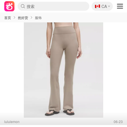
🇨🇦
CA
首页
抢好货
服饰
lululemon
06-23