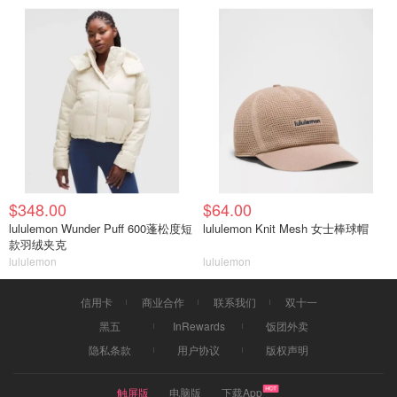
$348.00
$64.00
lululemon Wunder Puff 600蓬松度短
lululemon Knit Mesh 女士棒球帽
款羽绒夹克
lululemon
lululemon
信用卡
商业合作
联系我们
双十一
黑五
InRewards
饭团外卖
隐私条款
用户协议
版权声明
触屏版
电脑版
下载App