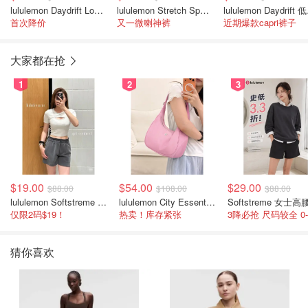
lululemon Daydrift Low-Rise 九分裤 女款
lululemon Stretch Spacer 高腰长裤 女款
lulu
首次降价
又一微喇神裤
近期爆款capri裤子
大家都在抢
1
2
3
$19.00
$54.00
$29.00
$88.00
$108.00
$88.00
lululemon Softstreme 女士高腰短裤 10cm
lululemon City Essentials 肩背包 4L
仅限2码$19！
热卖！库存紧张
猜你喜欢