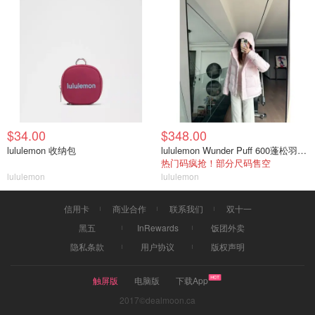
$34.00
$348.00
lululemon 收纳包
lululemon Wunder Puff 600蓬松羽绒夹克
热门码疯抢！部分尺码售空
lululemon
lululemon
信用卡
商业合作
联系我们
双十一
黑五
InRewards
饭团外卖
隐私条款
用户协议
版权声明
触屏版
电脑版
下载App
2017©dealmoon.ca