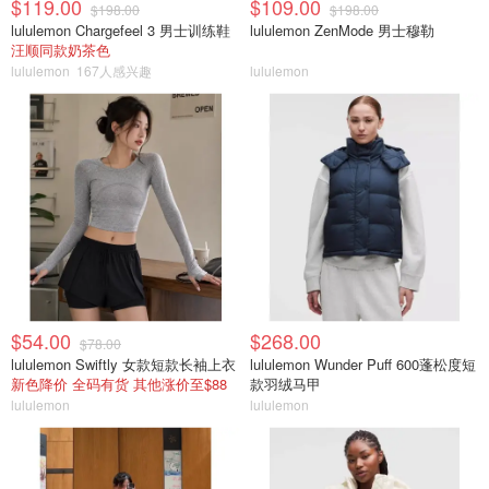
$119.00
$109.00
$198.00
$198.00
lululemon Chargefeel 3 男士训练鞋
lululemon ZenMode 男士穆勒
汪顺同款奶茶色
lululemon
167人感兴趣
lululemon
$54.00
$268.00
$78.00
lululemon Swiftly 女款短款长袖上衣
lululemon Wunder Puff 600蓬松度短
新色降价 全码有货 其他涨价至$88
款羽绒马甲
lululemon
lululemon