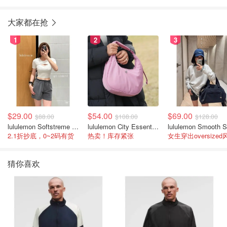
大家都在抢
1
2
3
$29.00
$54.00
$69.00
$88.00
$108.00
$128.00
lululemon Softstreme 女士高腰短裤 10cm
lululemon City Essentials 肩背包 4L
2.1折抄底，0~2码有货
热卖！库存紧张
女生穿出oversized
猜你喜欢