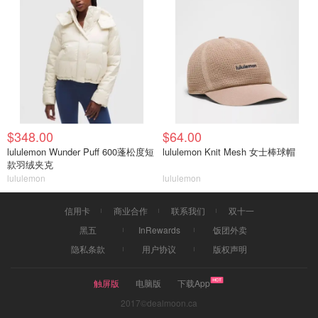
$348.00
$64.00
lululemon Wunder Puff 600蓬松度短
lululemon Knit Mesh 女士棒球帽
款羽绒夹克
lululemon
lululemon
信用卡
商业合作
联系我们
双十一
黑五
InRewards
饭团外卖
隐私条款
用户协议
版权声明
触屏版
电脑版
下载App
2017©dealmoon.ca