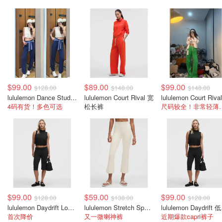
$99.00
$89.00
$99.00
$128.00
$148.00
$148.00
lululemon Dance Studio 中腰长裤 女装常规款
lululemon Court Rival 宽
4码有货！多色可选
松长裤
尺码较全！
$99.00
$59.00
$99.00
$128.00
$138.00
$128.00
lululemon Daydrift Low-Rise 九分裤 女款
lululemon Stretch Spacer 高腰长裤 女款
lulu
首次降价
又一微喇神裤
近期爆款capri裤子