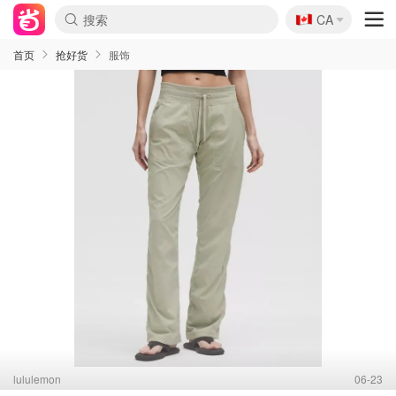
🇨🇦
CA
首页
抢好货
服饰
lululemon
06-23