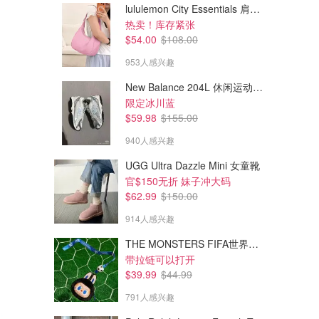
lululemon City Essentials 肩背包 4L
热卖！库存紧张
$54.00
$108.00
953人感兴趣
New Balance 204L 休闲运动鞋 蓝银色
限定冰川蓝
$59.98
$155.00
940人感兴趣
UGG Ultra Dazzle Mini 女童靴
官$150无折 妹子冲大码
$62.99
$150.00
914人感兴趣
THE MONSTERS FIFA世界杯 耳机包
带拉链可以打开
$39.99
$44.99
791人感兴趣