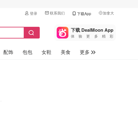
联系我们
加拿大
登录
下载App
🇺🇸
美国
下载 DealMoon App
体验更多精彩
🇨🇳
中国
配饰
包包
女鞋
美食
更多
🇨🇦
加拿大
🇬🇧
母婴玩具
英国
保健品
🇩🇪
德国
旅游
🇫🇷
法国
汽车
🇮🇹
意大利
🇦🇺
澳洲
🇳🇿
新西兰