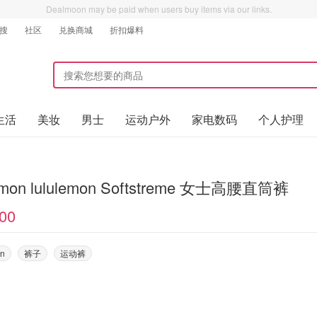
Dealmoon may be paid when users buy items via our links.
搜
社区
兑换商城
折扣爆料
生活
美妆
男士
运动户外
家电数码
个人护理
lemon lululemon Softstreme 女士高腰直筒裤
00
on
裤子
运动裤