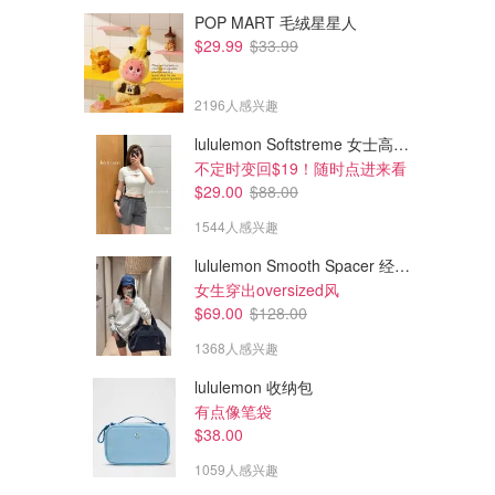
POP MART 毛绒星星人
$29.99
$33.99
2196人感兴趣
lululemon Softstreme 女士高腰短裤 10cm
不定时变回$19！随时点进来看
$29.00
$88.00
1544人感兴趣
lululemon Smooth Spacer 经典卫衣
$99.00
$99.00
$198.00
$188.00
女生穿出oversized风
SLNSH 女士厚毛圈裤
SLNSH 女士轻薄织物束脚裤
$69.00
$128.00
XXXS-S
1368人感兴趣
lululemon
lululemon
lululemon 收纳包
有点像笔袋
$38.00
1059人感兴趣