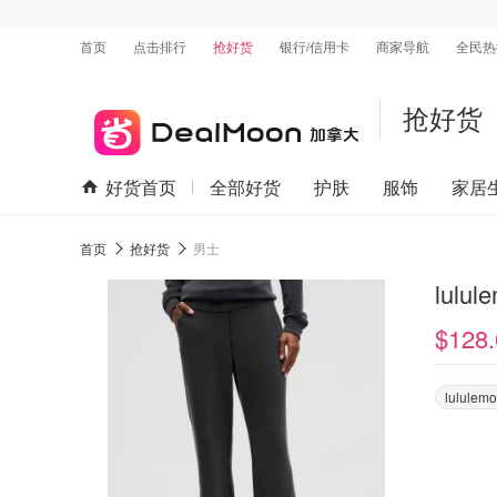
首页
点击排行
抢好货
银行/信用卡
商家导航
全民热
抢好货
好货首页
全部好货
护肤
服饰
家居
首页
抢好货
男士
lulu
$128.
lululem