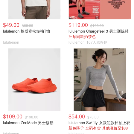
$49.00
$119.00
$68.00
$198.00
lululemon 棉质宽松短袖T恤
lululemon Chargefeel 3 男士训练鞋
汪顺同款奶茶色
lululemon
lululemon
167人感兴趣
$109.00
$54.00
$198.00
$78.00
lululemon ZenMode 男士穆勒
lululemon Swiftly 女款短款长袖上衣
新色降价 全码有货 其他涨价至$88
lululemon
lululemon