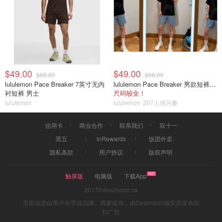
$49.00
$49.00
$68.00
$68.00
lululemon Pace Breaker 7英寸无内
lululemon Pace Breaker 男款短裤 7英寸
衬短裤 男士
尺码较全！
lululemon
lululemon
207人感兴趣
信用卡
商业合作
联系我们
双十一
黑五
InRewards
饭团外卖
隐私条款
用户协议
版权声明
触屏版
电脑版
下载App
2017©dealmoon.ca
页面信息由用户分享或品牌、商家提供，由Dealmoon核实后发布折
扣广告