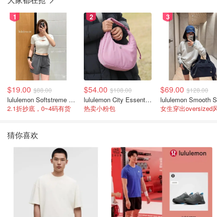
1
2
3
$19.00
$54.00
$69.00
$88.00
$108.00
$128.00
lululemon Softstreme 女士高腰短裤 10cm
lululemon City Essentials 肩背包 4L
2.1折抄底，0~4码有货
热卖小粉包
女生穿出oversized
猜你喜欢