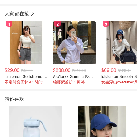
大家都在抢
1
2
3
$29.00
$238.00
$69.00
$88.00
$340.00
$128.00
lululemon Softstreme 女士高腰短裤 10cm
Arc'teryx Gamma 轻量连帽卫衣 女款
不定时变回$19！随时点进来看
锦葵紫首折！蹲补
女生穿出oversized
猜你喜欢