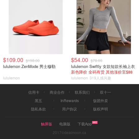
$109.00
$54.00
$198.00
$78.00
lululemon ZenMode 男士穆勒
lululemon Swiftly 女款短款长袖上衣
新色降价 全码有货 其他涨价至$88
lululemon
lululemon
319人感兴趣
信用卡
商业合作
联系我们
双十一
黑五
InRewards
饭团外卖
隐私条款
用户协议
版权声明
触屏版
电脑版
下载App
2017©dealmoon.ca