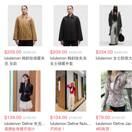
$209.00
$209.00
$334.00
$298.00
$298.00
$448.00
lululemon 棉斜纹保暖夹
lululemon 棉斜纹夹克
lululemon 女士防雨
克 女款
女士保暖外套
$139.00
$104.00
$79.00
$198.00
$138.00
$138.00
lululemon Define 夹克 SLNSH系列
lululemon Define Nulu 短款夹克
lulul
肩膀处有镂空设计
尺码全！
4码有货