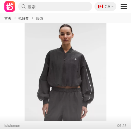
🇨🇦
CA
首页
抢好货
服饰
lululemon
06-23