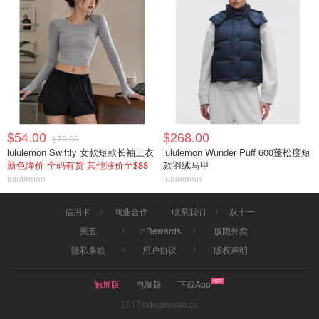
$54.00
$268.00
$78.00
lululemon Swiftly 女款短款长袖上衣
lululemon Wunder Puff 600蓬松度短
新色降价 全码有货 其他涨价至$88
款羽绒马甲
lululemon
lululemon
信用卡
商业合作
联系我们
双十一
黑五
InRewards
饭团外卖
隐私条款
用户协议
版权声明
触屏版
电脑版
下载App
2017©dealmoon.ca