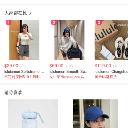
大家都在抢
1
2
3
$29.00
$69.00
$119.00
$88.00
$128.00
$198.00
lululemon Softstreme 女士高腰短裤 10cm
lululemon Smooth Spacer 经典卫衣
不定时变回$19！随时点进来看
女生穿出oversized风
黄金码都有货
猜你喜欢