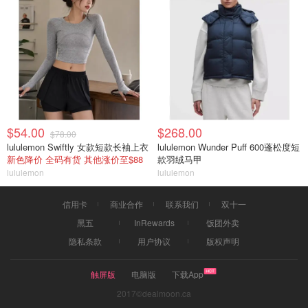
$54.00
$268.00
$78.00
lululemon Swiftly 女款短款长袖上衣
lululemon Wunder Puff 600蓬松度短
新色降价 全码有货 其他涨价至$88
款羽绒马甲
lululemon
lululemon
信用卡
商业合作
联系我们
双十一
黑五
InRewards
饭团外卖
隐私条款
用户协议
版权声明
触屏版
电脑版
下载App
2017©dealmoon.ca