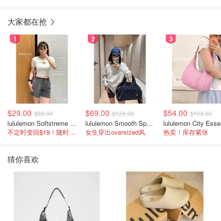
大家都在抢
1
2
3
$29.00
$69.00
$54.00
$88.00
$128.00
$108.00
lululemon Softstreme 女士高腰短裤 10cm
lululemon Smooth Spacer 经典卫衣
不定时变回$19！随时点进来看
女生穿出oversized风
热卖！库存紧张
猜你喜欢