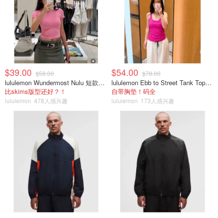
$39.00
$54.00
$58.00
$78.00
lululemon Wundermost Nulu 短款圆领T恤
lululemon Ebb to Street Tank Top 女士轻支撑背心
比skims版型还好？！
自带胸垫！码全
lululemon
478人感兴趣
lululemon
173人感兴趣