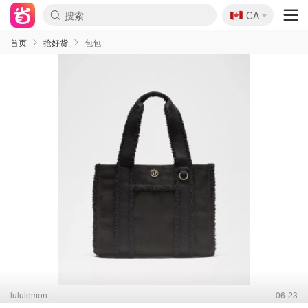
🇨🇦
CA
首页
抢好货
包包
lululemon
06-23