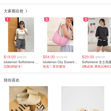
大家都在抢
1
2
3
$19.00
$54.00
$29.00
$88.00
$108.00
$88.00
lululemon Softstreme 女士高腰短裤 10cm
lululemon City Essentials 肩背包 4L
仅限2码$19！
热卖！库存紧张
猜你喜欢