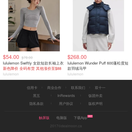
$54.00
$268.00
$78.00
lululemon Swiftly 女款短款长袖上衣
lululemon Wunder Puff 600蓬松度短
新色降价 全码有货 其他涨价至$88
款羽绒马甲
lululemon
lululemon
信用卡
商业合作
联系我们
双十一
黑五
InRewards
饭团外卖
隐私条款
用户协议
版权声明
触屏版
电脑版
下载App
2017©dealmoon.ca