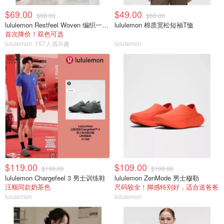
$69.00
$49.00
$88.00
$68.00
lululemon Restfeel Woven 编织一字拖
lululemon 棉质宽松短袖T恤
首次降价！双色可选
lululemon
157人感兴趣
lululemon
$119.00
$109.00
$198.00
$198.00
lululemon Chargefeel 3 男士训练鞋
lululemon ZenMode 男士穆勒
汪顺同款奶茶色
尺码较全！脚感特别好，适合送爸爸
lululemon
lululemon