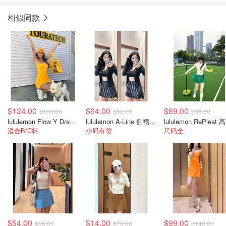
相似同款
$124.00
$64.00
$89.00
$168.00
$88.00
$98.00
lululemon Flow Y Dress 背心裙 轻度支撑
lululemon A-Line 側褶網球裙 女款
lu
适合B/C杯
小码有货
尺码全
$54.00
$14.00
$99.00
$98.00
$78.00
$148.00