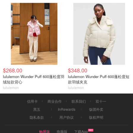
$268.00
$348.00
lululemon Wunder Puff 600蓬松度羽
lululemon Wunder Puff 600蓬松度短
绒短款背心
款羽绒夹克
lululemon
lululemon
信用卡
商业合作
联系我们
双十一
黑五
InRewards
饭团外卖
隐私条款
用户协议
版权声明
触屏版
电脑版
下载App