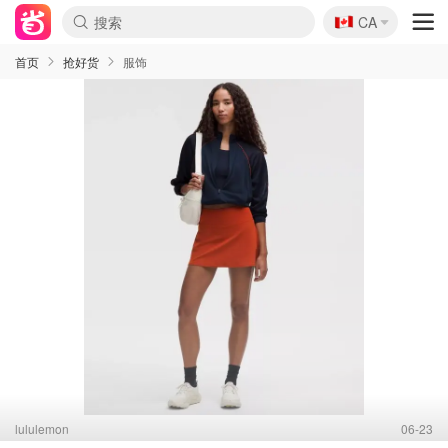
🇨🇦
CA
首页
抢好货
服饰
lululemon
06-23