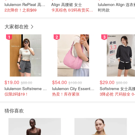
lululemon RePleat 高腰网球裙 女士百褶
Align 高腰裙 女士
lululemon Align 连
2次降价！之前$69
卡其棕色 0/2码有货买给小朋友穿
时尚款
大家都在抢
1
2
3
$19.00
$54.00
$29.00
$88.00
$108.00
$88.00
lululemon Softstreme 女士高腰短裤 10cm
lululemon City Essentials 肩背包 4L
仅限2码$19！
热卖！库存紧张
猜你喜欢