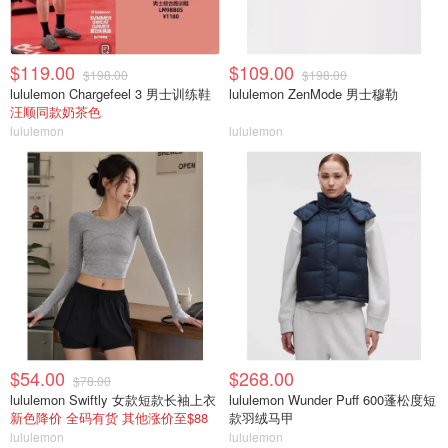
$119.00
$109.00
$198.00
$198.00
lululemon Chargefeel 3 男士训练鞋
lululemon ZenMode 男士穆勒
汪顺同款奶茶色
lululemon
lululemon
$54.00
$268.00
$78.00
lululemon Swiftly 女款短款长袖上衣
lululemon Wunder Puff 600蓬松度短
新色降价 全码有货 其他涨价至$88
款羽绒马甲
lululemon
lululemon