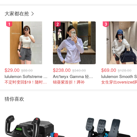
无线游戏鼠标
大家都在抢
1
2
3
$29.00
$238.00
$69.00
$88.00
$340.00
$128.00
lululemon Softstreme 女士高腰短裤 10cm
Arc'teryx Gamma 轻量连帽卫衣 女款
不定时变回$19！随时点进来看
锦葵紫首折！蹲补
女生穿出oversized
猜你喜欢