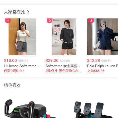
无线游戏鼠标
大家都在抢
1
2
3
$19.00
$29.00
$42.28
$88.00
$88.00
$89.50
lululemon Softstreme 女士高腰短裤 10cm
Softstreme 女士高腰短裤 4英寸
仅限2码$19！
3降必抢 黑色仅剩0/2/4码
之前$66.96
猜你喜欢