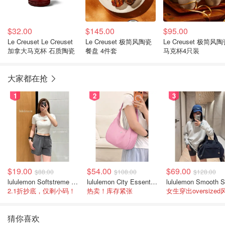
$32.00
$145.00
$95.00
Le Creuset Le Creuset
Le Creuset 极简风陶瓷
Le Creuset 极简风
加拿大马克杯 石质陶瓷
餐盘 4件套
马克杯4只装
大家都在抢
1
2
3
$19.00
$54.00
$69.00
$88.00
$108.00
$128.00
lululemon Softstreme 女士高腰短裤 10cm
lululemon City Essentials 肩背包 4L
2.1折抄底，仅剩小码！
热卖！库存紧张
女生穿出oversized
猜你喜欢