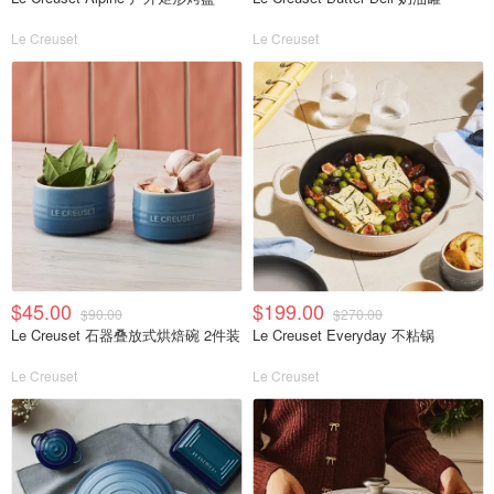
Le Creuset
Le Creuset
$45.00
$199.00
$90.00
$270.00
Le Creuset 石器叠放式烘焙碗 2件装
Le Creuset Everyday 不粘锅
Le Creuset
Le Creuset