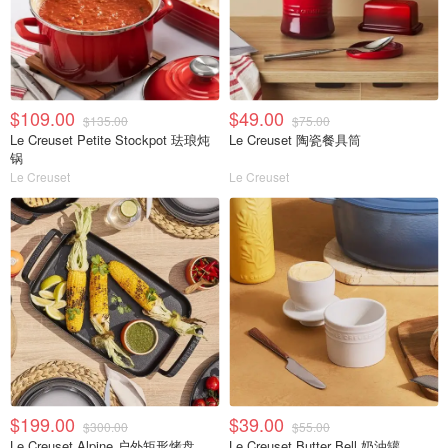
$109.00
$49.00
$135.00
$75.00
Le Creuset Petite Stockpot 珐琅炖
Le Creuset 陶瓷餐具筒
锅
Le Creuset
Le Creuset
$199.00
$39.00
$300.00
$55.00
Le Creuset Alpine 户外矩形烤盘
Le Creuset Butter Bell 奶油罐