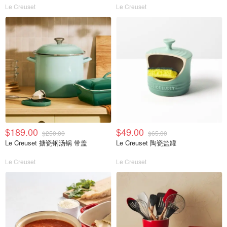
Le Creuset
Le Creuset
$189.00
$49.00
$250.00
$65.00
Le Creuset 搪瓷钢汤锅 带盖
Le Creuset 陶瓷盐罐
Le Creuset
Le Creuset