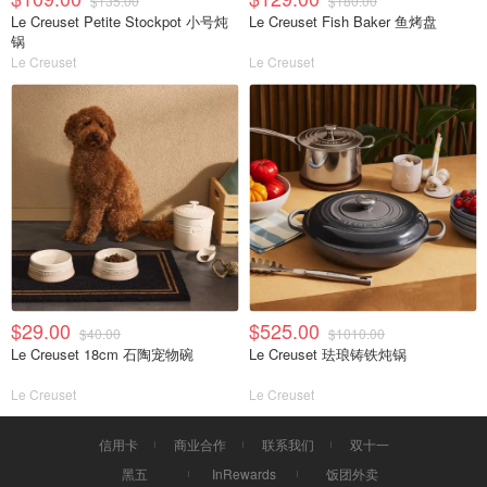
$135.00
$180.00
Le Creuset Petite Stockpot 小号炖
Le Creuset Fish Baker 鱼烤盘
锅
Le Creuset
Le Creuset
$29.00
$525.00
$40.00
$1010.00
Le Creuset 18cm 石陶宠物碗
Le Creuset 珐琅铸铁炖锅
Le Creuset
Le Creuset
信用卡
商业合作
联系我们
双十一
黑五
InRewards
饭团外卖