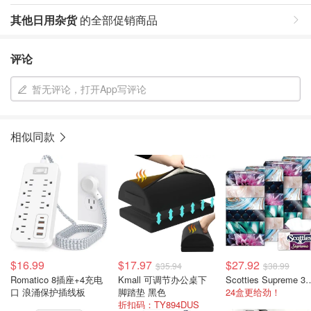
其他日用杂货
的全部促销商品
评论
暂无评论，打开App写评论
相似同款
$16.99
$17.97
$27.92
$35.94
$38.99
Romatico 8插座+4充电
Kmall 可调节办公桌下
Scotties Supreme
口 浪涌保护插线板
脚踏垫 黑色
24盒更给劲！
折扣码：TY894DUS