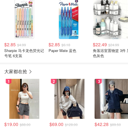
$2.85
$2.85
$22.49
$4.99
$6.18
$24.99
Sharpie 马卡龙色荧光记
Paper Mate 蓝色
角落浴室置物篮 3件 
号笔 6支装
色灰色
大家都在抢
1
2
3
$19.00
$69.00
$42.28
$88.00
$128.00
$89.50