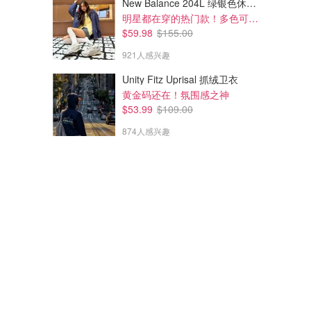
New Balance 204L 绿银色休闲鞋
明星都在穿的热门款！多色可选 3.8折
$59.98
$155.00
921人感兴趣
Unity Fitz Uprisal 抓绒卫衣
黄金码还在！氛围感之神
$53.99
$109.00
874人感兴趣