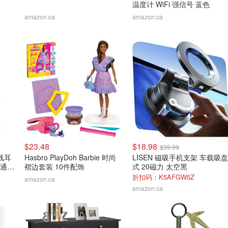
温度计 WiFi 强信号 蓝色
amazon.ca
amazon.ca
$23.48
$18.98
$39.99
有线耳
Hasbro PlayDoh Barbie 时尚
LISEN 磁吸手机支架 车载吸盘
风通话
褶边套装 10件配饰
式 20磁力 太空黑
折扣码：K5AFGW5Z
amazon.ca
amazon.ca