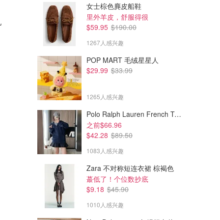
女士棕色麂皮船鞋
$14.39
$16.89
$23.99
$22.95
里外羊皮，舒服得很
儿
Bob Books Word Families 8册
Canadian Curriculum 幼儿园
$59.95
$190.00
幼儿分级读物
教材 增强版
1267人感兴趣
amazon.ca
amazon.ca
POP MART 毛绒星星人
$29.99
$33.99
1265人感兴趣
Polo Ralph Lauren French Terry 女童连帽卫衣 7-16码
之前$66.96
$42.28
$89.50
1083人感兴趣
Zara 不对称短连衣裙 棕褐色
蕞低了！个位数抄底
$9.18
$45.90
1010人感兴趣