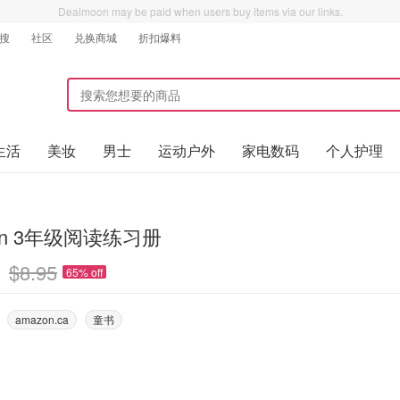
Dealmoon may be paid when users buy items via our links.
搜
社区
兑换商城
折扣爆料
生活
美妆
男士
运动户外
家电数码
个人护理
on 3年级阅读练习册
$8.95
65% off
amazon.ca
童书