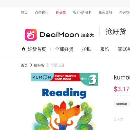
首页
点击排行
抢好货
银行/信用卡
商家导航
全民热
抢好货
好货首页
全部好货
护肤
服饰
家居
首页
抢好货
母婴玩具
kum
$3.17
kumon
3 天前