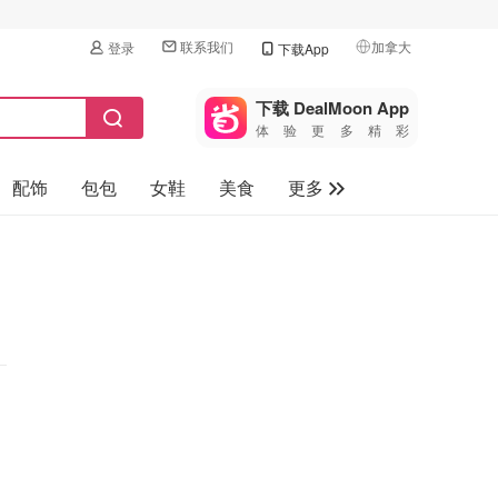
联系我们
加拿大
登录
下载App
🇺🇸
美国
下载 DealMoon App
体验更多精彩
🇨🇳
中国
配饰
包包
女鞋
美食
更多
🇨🇦
加拿大
🇬🇧
母婴玩具
英国
保健品
🇩🇪
德国
旅游
🇫🇷
法国
汽车
🇮🇹
意大利
🇦🇺
澳洲
🇳🇿
新西兰