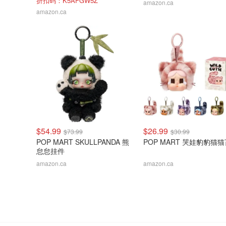
折扣码：K5AFGW5Z
amazon.ca
amazon.ca
$54.99
$26.99
$73.99
$30.99
POP MART SKULLPANDA 熊
POP MART 哭娃豹豹猫
怠怠挂件
amazon.ca
amazon.ca