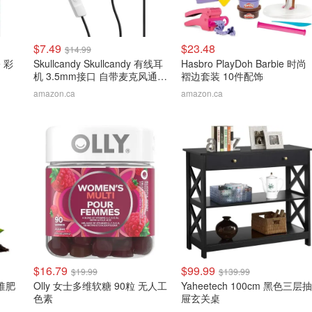
$7.49
$23.48
$14.99
e 彩
Skullcandy Skullcandy 有线耳
Hasbro PlayDoh Barbie 时尚
机 3.5mm接口 自带麦克风通话
褶边套装 10件配饰
更方便
amazon.ca
amazon.ca
$16.79
$99.99
$19.99
$139.99
动堆肥
Olly 女士多维软糖 90粒 无人工
Yaheetech 100cm 黑色三层抽
色素
屉玄关桌