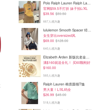
Polo Ralph Lauren Ralph Lauren Polo Bear 女童棉T恤 染色 1件
官网$59.5不打折 妹子拍L/XL
$39.56
$59.50
667人感兴趣
lululemon Smooth Spacer 经典卫衣
女生穿出oversized风
$69.00
$128.00
640人感兴趣
Elizabeth Arden 新版抗老金胶精华60颗
满$160就送全礼！ 买60颗刚好
$160.00
565人感兴趣
Ralph Lauren 棉质圆领T恤
五
男大童！L/XL码全
$26.99
$45.00
518人感兴趣