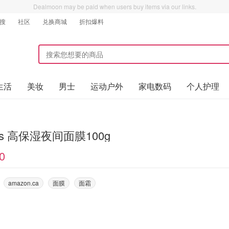
Dealmoon may be paid when users buy items via our links.
搜
社区
兑换商城
折扣爆料
生活
美妆
男士
运动户外
家电数码
个人护理
Kiehl's 高保湿夜间面膜100g
0
amazon.ca
面膜
面霜