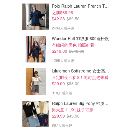
Polo Ralph Lauren French Terry 女童连帽卫衣 7-16码
之前$66.96
$42.28
$89.50
2434人感兴趣
Wunder Puff 羽绒服 600蓬松度
有细闪的黑色 拍照好看
$249.00
$348.00
1295人感兴趣
lululemon Softstreme 女士高腰短裤 10cm
$30.10
$33.90
$43.00
$39.90
不定时变回$19！随时点进来看
Mediheal 视黄醇胶原蛋白提拉
DrReju Advanced PDRN面霜
$29.00
$88.00
面膜 10片
20ml 三文鱼DNA
918人感兴趣
amazon.ca
amazon.ca
Ralph Lauren Big Pony 棉质短袖T恤
男大童！L/XL妹子可穿
$29.99
$49.50
867人感兴趣