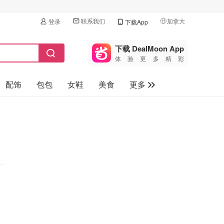
联系我们
加拿大
登录
下载App
🇺🇸
美国
下载 DealMoon App
体验更多精彩
🇨🇳
中国
配饰
包包
女鞋
美食
更多
🇨🇦
加拿大
🇬🇧
母婴玩具
英国
保健品
🇩🇪
德国
旅游
🇫🇷
法国
汽车
🇮🇹
意大利
🇦🇺
澳洲
🇳🇿
新西兰