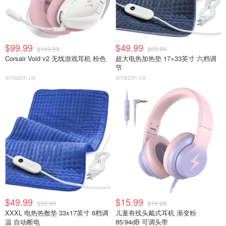
$99.99
$49.99
$169.99
$69.99
Corsair Void v2 无线游戏耳机 粉色
超大电热加热垫 17×33英寸 六档调
节
amazon.ca
amazon.ca
$49.99
$15.99
$59.99
$18.99
XXXL 电热热敷垫 33x17英寸 6档调
儿童有线头戴式耳机 渐变粉
温 自动断电
85/94dB 可调头带