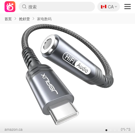
🇨🇦
CA
首页
抢好货
家电数码
amazon.ca
06-23
1
2
3
4
5
6
7