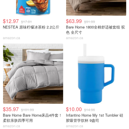
$12.97
$63.99
$17.81
$91.99
NESTEA 原味柠檬冰茶粉 2.2公斤
Bare Home 1800全棉舒适被套组 驼
色 全尺寸
amazon.ca
amazon.ca
$35.97
$10.00
$101.99
$14.96
Bare Home Bare Home床品4件套！
Infantino Home My 1st Tumbler 硅
柔软亲肤四季可用
胶吸管学饮杯 9盎司
amazon.ca
amazon.ca