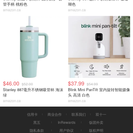
管手柄 桃粉色
瑚色
amazon.ca
amazon.ca
$46.00
$37.99
$52.00
$54.99
Stanley 887毫升不锈钢吸管杯 海沫
Blink Mini PanTilt 室内旋转智能摄像
绿
头 高清 白色
amazon.ca
amazon.ca
信用卡
商业合作
联系我们
双十一
黑五
InRewards
饭团外卖
隐私条款
用户协议
版权声明