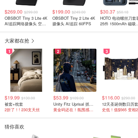
$269.00
$199.00
$30.37
$299.00
$249.00
$50.18
OBSBOT Tiny 3 Lite 4K
OBSBOT Tiny 2 Lite 4K
HOTO 电动螺丝刀套
AI追踪网络摄像头 空间
摄像头 AI追踪 60FPS
25件 1500mAh 磁吸
音频
纳
大家都在抢
1
2
3
$19.99
$53.99
$116.00
$130.00
$109.00
$290.00
被套+枕套
Unity Fitz Uprisal 抓绒卫衣
12天圣诞倒数日历
2折了！! 230支天丝
黄金码还在！氛围感之神
史低！值$565 变相
猜你喜欢