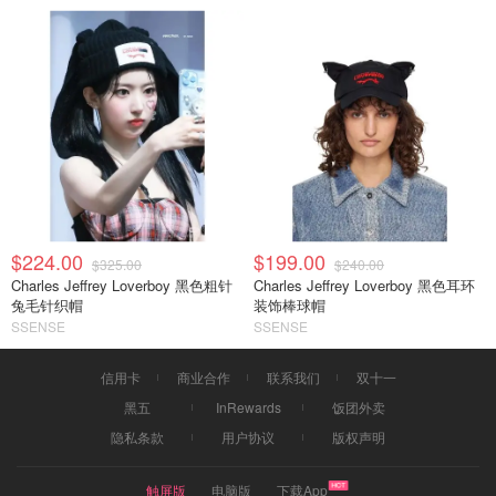
$224.00
$199.00
$325.00
$240.00
Charles Jeffrey Loverboy 黑色粗针
Charles Jeffrey Loverboy 黑色耳环
兔毛针织帽
装饰棒球帽
SSENSE
SSENSE
信用卡
商业合作
联系我们
双十一
黑五
InRewards
饭团外卖
隐私条款
用户协议
版权声明
触屏版
电脑版
下载App