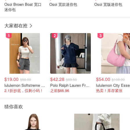
Osoi Brown Boat 宽口
Osoi 宽款迷你包
Osoi 宽版迷你包
迷你包
大家都在抢
1
2
3
$19.00
$42.28
$54.00
$88.00
$89.50
$108.00
lululemon Softstreme 女士高腰短裤 10cm
Polo Ralph Lauren French Terry 女童连帽卫衣 7-16码
2.1折抄底，仅剩小码！
之前$66.96
热卖！库存紧张
猜你喜欢