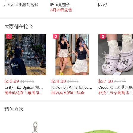
Jellycat 骷髅钥匙扣
吸血鬼茄子
木乃伊
8月29日发售
大家都在抢
1
2
3
$53.99
$34.00
$37.50
$109.00
$68.00
$79.99
Unity Fitz Uprisal 抓绒卫衣
lululemon All It Takes Nulu 罗纹V领短袖T恤
C
黄金码还在！氛围感之神
国内卖￥350！码全
补货！云朵葡萄冰！
猜你喜欢