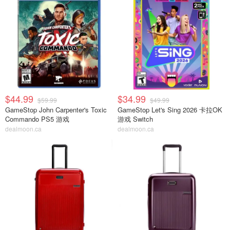
$44.99
$34.99
$59.99
$49.99
GameStop John Carpenter's Toxic
GameStop Let's Sing 2026 卡拉OK
Commando PS5 游戏
游戏 Switch
dealmoon.ca
dealmoon.ca