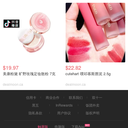
$19.97
$22.82
美康粉黛 旷野玫瑰定妆散粉 7克
cutehart 噗叩慕斯唇泥 2.5g
dealmoon.ca
dealmoon.ca
信用卡
商业合作
联系我们
双十一
黑五
InRewards
饭团外卖
隐私条款
用户协议
版权声明
触屏版
电脑版
下载App