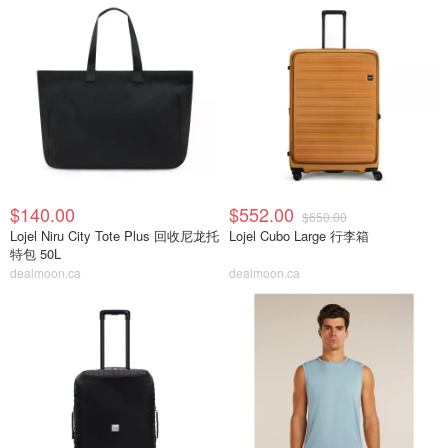
$140.00
$552.00
$650.00
Lojel Niru City Tote Plus 回收尼龙托
Lojel Cubo Large 行李箱
特包 50L
dealmoon.ca
dealmoon.ca