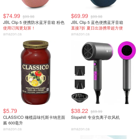
$74.99
$69.99
$99.98
$99.98
JBL Clip 5 便携防水蓝牙音箱 粉色
JBL Clip 5 蓝色便携蓝牙音箱
使用订阅更划算！
直接7折 夏日出游携带超方便
amazon.ca
amazon.ca
$5.79
$38.22
$69.99
CLASSICO 橄榄蒜味托斯卡纳意面
Slopehill 专业负离子吹风机
酱 600毫升
amazon.ca
amazon.ca