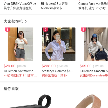
Vivo DESKV026KW 26
Blink 256GB大容量
Corsair Void v2 无
英寸升降桌宽键盘托 白
MicroSD存储卡
戏耳机 蓝牙 70小时 
色
色
大家都在抢
1
2
3
$29.00
$238.00
$69.00
$88.00
$340.00
$128.00
lululemon Softstreme 女士高腰短裤 10cm
Arc'teryx Gamma 轻量连帽卫衣 女款
不定时变回$19！随时点进来看
锦葵紫首折！蹲补
女生穿出oversized
猜你喜欢