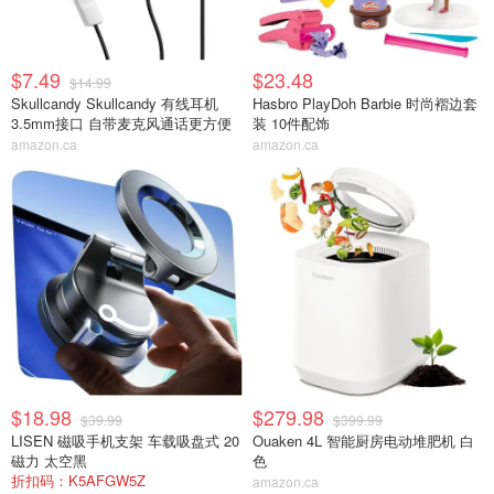
$7.49
$23.48
$14.99
Skullcandy Skullcandy 有线耳机
Hasbro PlayDoh Barbie 时尚褶边套
3.5mm接口 自带麦克风通话更方便
装 10件配饰
amazon.ca
amazon.ca
$18.98
$279.98
$39.99
$399.99
LISEN 磁吸手机支架 车载吸盘式 20
Ouaken 4L 智能厨房电动堆肥机 白
磁力 太空黑
色
折扣码：K5AFGW5Z
amazon.ca