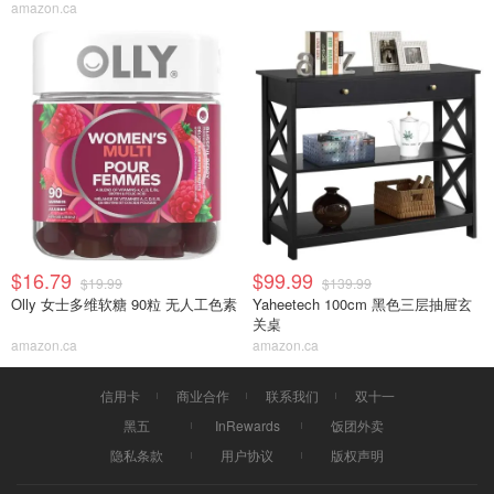
amazon.ca
$16.79
$99.99
$19.99
$139.99
Olly 女士多维软糖 90粒 无人工色素
Yaheetech 100cm 黑色三层抽屉玄
关桌
amazon.ca
amazon.ca
信用卡
商业合作
联系我们
双十一
黑五
InRewards
饭团外卖
隐私条款
用户协议
版权声明