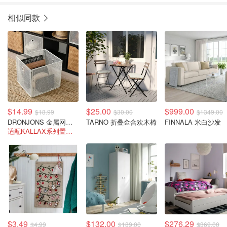
相似同款
$14.99
$25.00
$999.00
$18.99
$30.00
$1349.00
DRONJONS 金属网状收纳盒
TARNO 折叠金合欢木椅
FINNALA 米白沙发
适配KALLAX系列置物架
$3.49
$132.00
$276.29
$4.99
$189.00
$369.00