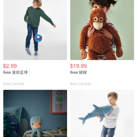
$2.99
$19.99
Ikea 迷你足球
Ikea 猩猩
Ikea Canada
Ikea Canada