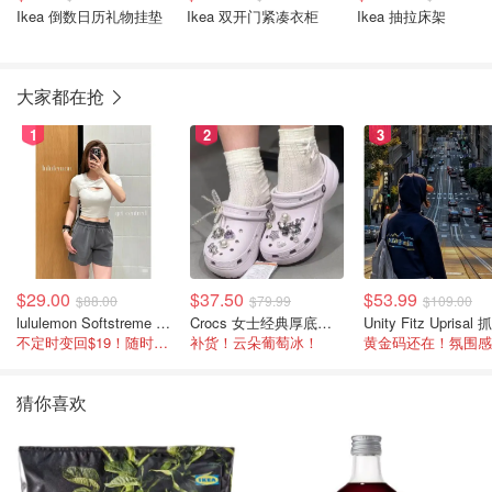
Ikea 倒数日历礼物挂垫
Ikea 双开门紧凑衣柜
Ikea 抽拉床架
大家都在抢
1
2
3
$29.00
$37.50
$53.99
$88.00
$79.99
$109.00
lululemon Softstreme 女士高腰短裤 10cm
Crocs 女士经典厚底凉鞋
不定时变回$19！随时点进来看
补货！云朵葡萄冰！
猜你喜欢