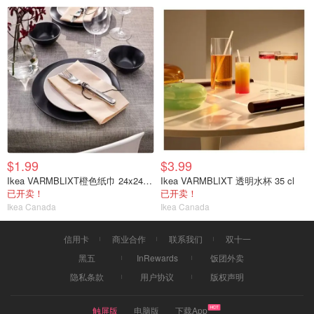
$1.99
$3.99
Ikea VARMBLIXT橙色纸巾 24x24 cm
Ikea VARMBLIXT 透明水杯 35 cl
已开卖！
已开卖！
Ikea Canada
Ikea Canada
信用卡
商业合作
联系我们
双十一
黑五
InRewards
饭团外卖
隐私条款
用户协议
版权声明
触屏版
电脑版
下载App