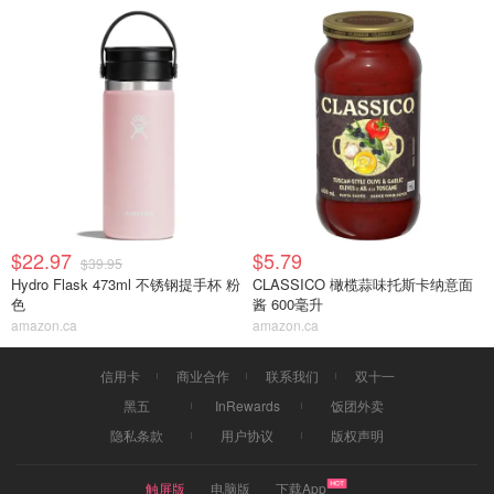
$22.97
$5.79
$39.95
Hydro Flask 473ml 不锈钢提手杯 粉
CLASSICO 橄榄蒜味托斯卡纳意面
色
酱 600毫升
amazon.ca
amazon.ca
信用卡
商业合作
联系我们
双十一
黑五
InRewards
饭团外卖
隐私条款
用户协议
版权声明
触屏版
电脑版
下载App