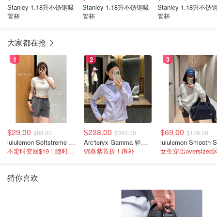
Stanley 1.18升不锈钢吸
Stanley 1.18升不锈钢吸
Stanley 1.18升不锈钢吸
管杯
管杯
管杯
大家都在抢
1
2
3
$29.00
$238.00
$69.00
$88.00
$340.00
$128.00
lululemon Softstreme 女士高腰短裤 10cm
Arc'teryx Gamma 轻量连帽卫衣 女款
不定时变回$19！随时点进来看
锦葵紫首折！蹲补
女生穿出oversized
猜你喜欢