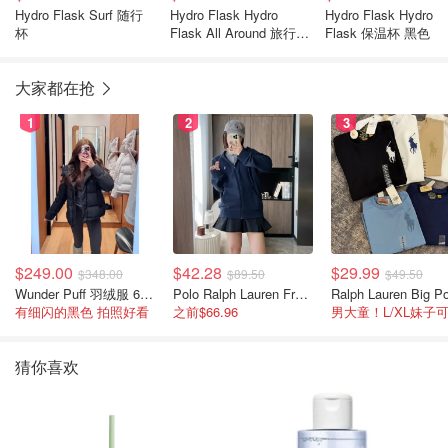
Hydro Flask Surf 随行
Hydro Flask Hydro
Hydro Flask Hydro
杯
Flask All Around 旅行杯
Flask 保温杯 黑色
Reef色
大家都在抢
1
2
3
$249.00
$42.28
$29.99
$348.00
$89.50
$49.50
Wunder Puff 羽绒服 600蓬松度
Polo Ralph Lauren French Terry 女童连帽卫衣 7-16码
有细闪的黑色 拍照好看
之前$66.96
男大童！L/XL妹子
猜你喜欢