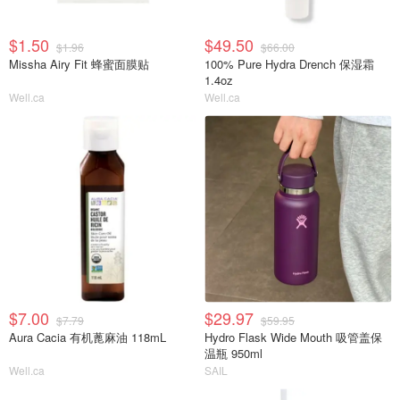
$1.50
$49.50
$1.96
$66.00
Missha Airy Fit 蜂蜜面膜贴
100% Pure Hydra Drench 保湿霜
1.4oz
Well.ca
Well.ca
$7.00
$29.97
$7.79
$59.95
Aura Cacia 有机蓖麻油 118mL
Hydro Flask Wide Mouth 吸管盖保
温瓶 950ml
Well.ca
SAIL