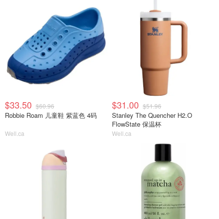
$33.50
$31.00
$60.96
$51.96
Robbie Roam 儿童鞋 紫蓝色 4码
Stanley The Quencher H2.O
FlowState 保温杯
Well.ca
Well.ca