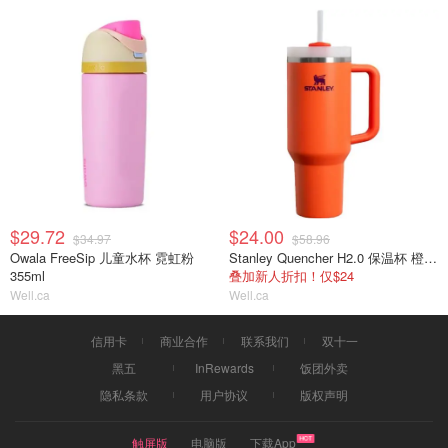
$29.72
$24.00
$34.97
$58.96
Owala FreeSip 儿童水杯 霓虹粉
Stanley Quencher H2.0 保温杯 橙红色
355ml
叠加新人折扣！仅$24
Well.ca
Well.ca
信用卡
商业合作
联系我们
双十一
黑五
InRewards
饭团外卖
隐私条款
用户协议
版权声明
触屏版
电脑版
下载App