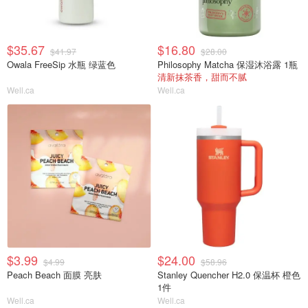
$35.67
$16.80
$41.97
$28.00
Owala FreeSip 水瓶 绿蓝色
Philosophy Matcha 保湿沐浴露 1瓶
清新抹茶香，甜而不腻
Well.ca
Well.ca
$3.99
$24.00
$4.99
$58.96
Peach Beach 面膜 亮肤
Stanley Quencher H2.0 保温杯 橙色
1件
Well.ca
Well.ca