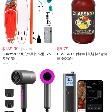
$139.99
$5.79
$249.99
FunWater 11尺充气桨板 防滑EVA
CLASSICO 橄榄蒜味托斯卡纳意面
多功能款
酱 600毫升
amazon.ca
amazon.ca