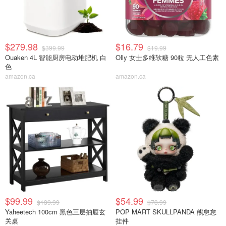
$279.98
$16.79
$399.99
$19.99
Ouaken 4L 智能厨房电动堆肥机 白
Olly 女士多维软糖 90粒 无人工色素
色
amazon.ca
amazon.ca
$99.99
$54.99
$139.99
$73.99
Yaheetech 100cm 黑色三层抽屉玄
POP MART SKULLPANDA 熊怠怠
关桌
挂件