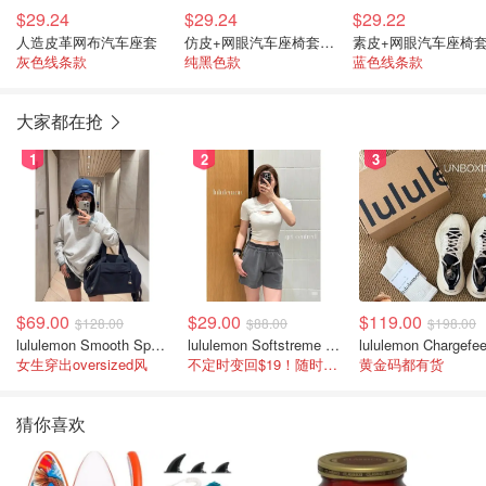
$29.24
$29.24
$29.22
人造皮革网布汽车座套
仿皮+网眼汽车座椅套套装
灰色线条款
纯黑色款
蓝色线条款
大家都在抢
1
2
3
$69.00
$29.00
$119.00
$128.00
$88.00
$198.00
lululemon Smooth Spacer 经典卫衣
lululemon Softstreme 女士高腰短裤 10cm
女生穿出oversized风
不定时变回$19！随时点进来看
黄金码都有货
猜你喜欢