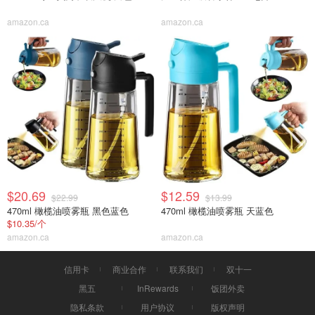
amazon.ca
amazon.ca
$20.69
$12.59
$22.99
$13.99
470ml 橄榄油喷雾瓶 黑色蓝色
470ml 橄榄油喷雾瓶 天蓝色
$10.35/个
amazon.ca
amazon.ca
信用卡
商业合作
联系我们
双十一
黑五
InRewards
饭团外卖
隐私条款
用户协议
版权声明