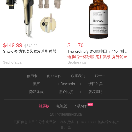
$449.99
$11.70
$549.99
Shark 多功能吹风卷发造型神器
The ordinary 3%咖啡因 + 1%七叶树素面部精华
给脸喝一杯冰咖 消肿紧致 提升轮廓
Sephora.ca
Sephora.ca
信用卡
商业合作
联系我们
双十一
黑五
InRewards
饭团外卖
隐私条款
用户协议
版权声明
触屏版
电脑版
下载App
2017©dealmoon.ca
页面信息由用户分享或品牌、商家提供，由Dealmoon核实后发布折
扣广告