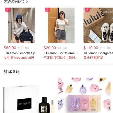
大家都在抢
1
2
3
$69.00
$29.00
$119.00
$128.00
$88.00
$198.00
lululemon Smooth Spacer 经典卫衣
lululemon Softstreme 女士高腰短裤 10cm
女生穿出oversized风
不定时变回$19！随时点进来看
黄金码都有货
猜你喜欢