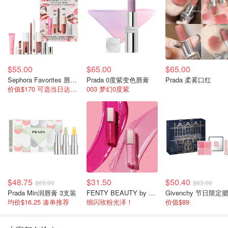
$55.00
$65.00
$65.00
Sephora Favorites 唇妆7件套
Prada 0度紫变色唇膏
Prada 柔雾口红
价值$170 可选当日达门店有货
003 梦幻0度紫
$48.75
$31.50
$50.40
$65.00
$63.00
Prada Min润唇膏 3支装
FENTY BEAUTY by Rihanna 情人节限定唇彩珠光
均价$16.25 凑单推荐
细闪玫粉光泽！
价值$89