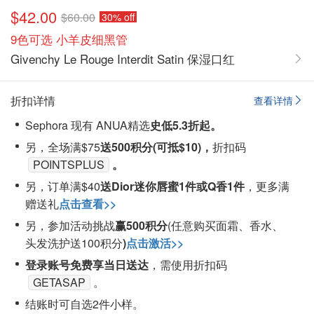
$42.00
$60.00
30% off
9色可选 小羊皮细黑管
Givenchy Le Rouge Interdit Satin 保湿口红
折扣详情
查看详情
Sephora 现有 ANUA精选
史低5.3折起。
另，全场满$75
送500积分(可抵$10)，
折扣码
POINTSPLUS
。
另，订单满$40
送Dior迷你唇蜜1件或Q香1件
，更多满
赠送礼
点击查看>>
另，参加活动挑战
赢500积分
(
任意购买面霜、香水、
头发洗护送100积分
)
点击激活>>
登录账号免费享当日送达
，需使用折扣码
GETASAP
。
结账时可自选2件小样。