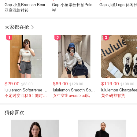
Gap 小童Brannan Bear
Gap 小童条纹长袖Polo
Gap 小童Logo 休闲
亚麻混纺衬衫
衫
大家都在抢
1
2
3
$29.00
$69.00
$119.00
$88.00
$128.00
$198.00
lululemon Softstreme 女士高腰短裤 10cm
lululemon Smooth Spacer 经典卫衣
不定时变回$19！随时点进来看
女生穿出oversized风
黄金码都有货
猜你喜欢