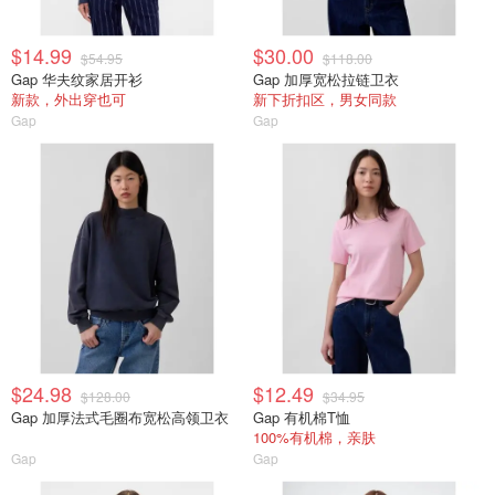
$14.99
$30.00
$54.95
$118.00
Gap 华夫纹家居开衫
Gap 加厚宽松拉链卫衣
新款，外出穿也可
新下折扣区，男女同款
Gap
Gap
$24.98
$12.49
$128.00
$34.95
Gap 加厚法式毛圈布宽松高领卫衣
Gap 有机棉T恤
100%有机棉，亲肤
Gap
Gap