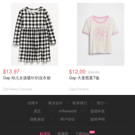
$13.97
$12.00
$34.99
Gap 幼儿女孩暖针织连衣裙
Gap 大童图案T恤
Old Navy Canada
Gap Factory
信用卡
商业合作
联系我们
双十一
黑五
InRewards
饭团外卖
隐私条款
用户协议
版权声明
触屏版
电脑版
下载App