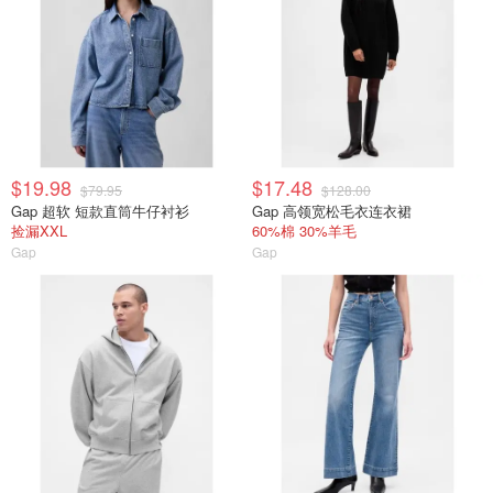
$19.98
$17.48
$79.95
$128.00
Gap 超软 短款直筒牛仔衬衫
Gap 高领宽松毛衣连衣裙
捡漏XXL
60%棉 30%羊毛
Gap
Gap