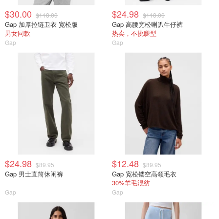
$30.00
$24.98
$118.00
$118.00
Gap 加厚拉链卫衣 宽松版
Gap 高腰宽松喇叭牛仔裤
男女同款
热卖，不挑腿型
Gap
Gap
$24.98
$12.48
$89.95
$89.95
Gap 男士直筒休闲裤
Gap 宽松镂空高领毛衣
30%羊毛混纺
Gap
Gap