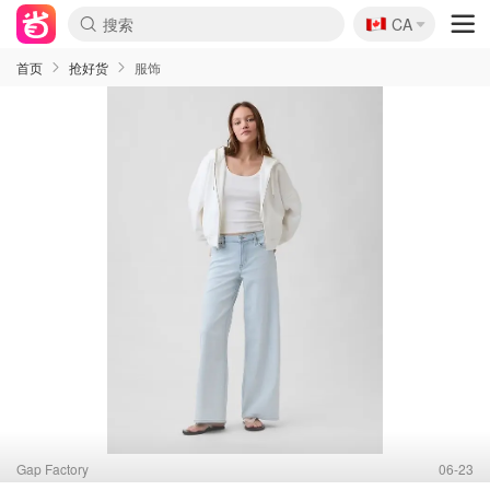
🇨🇦
CA
首页
抢好货
服饰
Gap Factory
06-23