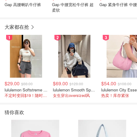
Gap 高腰喇叭牛仔裤
Gap 中腰宽松牛仔裤 超
Gap 紧身牛仔裤 中腰
柔软
大家都在抢
1
2
3
$29.00
$69.00
$54.00
$88.00
$128.00
$108.00
lululemon Softstreme 女士高腰短裤 10cm
lululemon Smooth Spacer 经典卫衣
不定时变回$19！随时点进来看
女生穿出oversized风
热卖！库存紧张
猜你喜欢