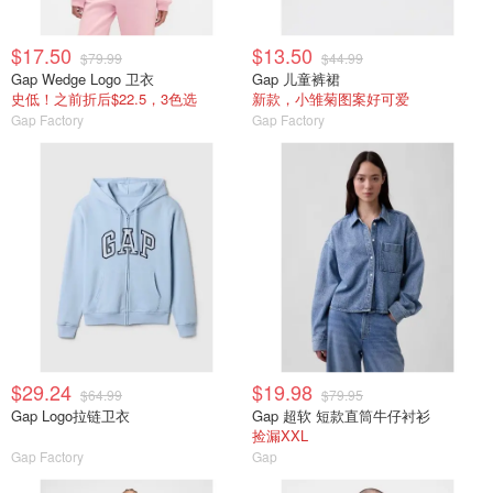
$17.50
$13.50
$79.99
$44.99
Gap Wedge Logo 卫衣
Gap 儿童裤裙
史低！之前折后$22.5，3色选
新款，小雏菊图案好可爱
Gap Factory
Gap Factory
$29.24
$19.98
$64.99
$79.95
Gap Logo拉链卫衣
Gap 超软 短款直筒牛仔衬衫
捡漏XXL
Gap Factory
Gap