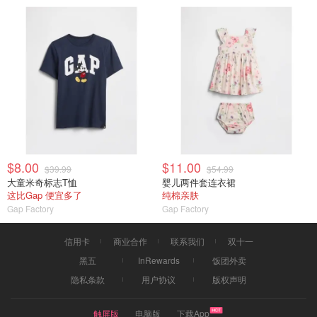
$8.00
$11.00
$39.99
$54.99
大童米奇标志T恤
婴儿两件套连衣裙
这比Gap 便宜多了
纯棉亲肤
Gap Factory
Gap Factory
信用卡
商业合作
联系我们
双十一
黑五
InRewards
饭团外卖
隐私条款
用户协议
版权声明
触屏版
电脑版
下载App