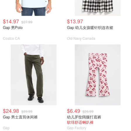
$14.97
$13.97
$27.99
Gap 男Polo
Gap 幼儿女孩暖针织连衣裙
Costco CA
Old Navy Canada
$24.98
$6.49
$89.95
$26.99
Gap 男士直筒休闲裤
幼儿罗纹阔腿打底裤
软绵舒适喇叭裤
Gap
Gap Factory