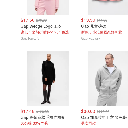
$17.50
$13.50
$79.99
$44.99
Gap Wedge Logo 卫衣
Gap 儿童裤裙
史低！之前折后$22.5，3色选
新款，小雏菊图案好可爱
Gap Factory
Gap Factory
$17.48
$30.00
$128.00
$118.00
Gap 高领宽松毛衣连衣裙
Gap 加厚拉链卫衣 宽松版
60%棉 30%羊毛
男女同款