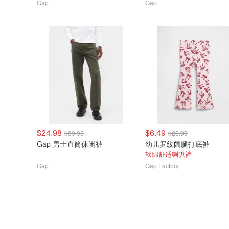
Gap
Gap
$24.98
$6.49
$89.95
$26.99
Gap 男士直筒休闲裤
幼儿罗纹阔腿打底裤
软绵舒适喇叭裤
Gap
Gap Factory