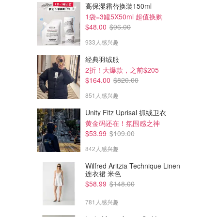
高保湿霜替换装150ml
1袋=3罐5X50ml 超值换购
$48.00
$96.00
933人感兴趣
经典羽绒服
2折！大爆款，之前$205
$164.00
$820.00
851人感兴趣
Unity Fitz Uprisal 抓绒卫衣
黄金码还在！氛围感之神
$53.99
$109.00
842人感兴趣
Wilfred Aritzia Technique Linen
连衣裙 米色
$58.99
$148.00
781人感兴趣