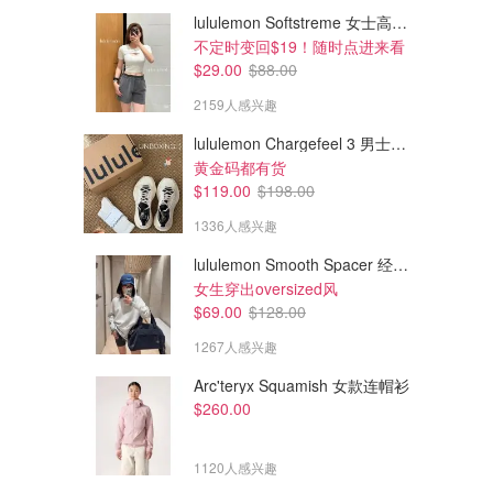
lululemon Softstreme 女士高腰短裤 10cm
不定时变回$19！随时点进来看
$29.00
$88.00
2159人感兴趣
lululemon Chargefeel 3 男士运动鞋
黄金码都有货
$119.00
$198.00
1336人感兴趣
lululemon Smooth Spacer 经典卫衣
$108.00
$89.99
女生穿出oversized风
Gap 高腰 70年代喇叭牛仔裤
Gap 中腰牛仔裤
$69.00
$128.00
1267人感兴趣
Gap
Gap Factory
Arc'teryx Squamish 女款连帽衫
$260.00
1120人感兴趣