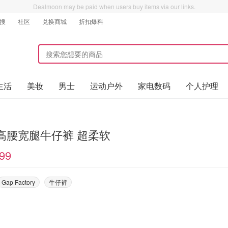
Dealmoon may be paid when users buy items via our links.
搜
社区
兑换商城
折扣爆料
生活
美妆
男士
运动户外
家电数码
个人护理
 高腰宽腿牛仔裤 超柔软
99
Gap Factory
牛仔裤