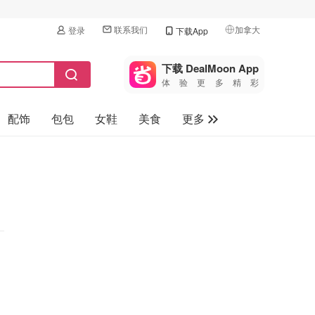
联系我们
加拿大
登录
下载App
🇺🇸
美国
下载 DealMoon App
体验更多精彩
🇨🇳
中国
配饰
包包
女鞋
美食
更多
🇨🇦
加拿大
🇬🇧
母婴玩具
英国
保健品
🇩🇪
德国
旅游
🇫🇷
法国
汽车
🇮🇹
意大利
🇦🇺
澳洲
🇳🇿
新西兰