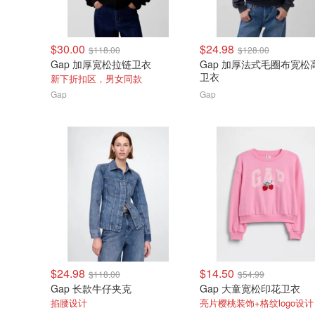
$30.00
$24.98
$118.00
$128.00
Gap 加厚宽松拉链卫衣
Gap 加厚法式毛圈布宽松
卫衣
新下折扣区，男女同款
Gap
Gap
$24.98
$14.50
$118.00
$54.99
Gap 长款牛仔夹克
Gap 大童宽松印花卫衣
掐腰设计
亮片樱桃装饰+格纹logo设计