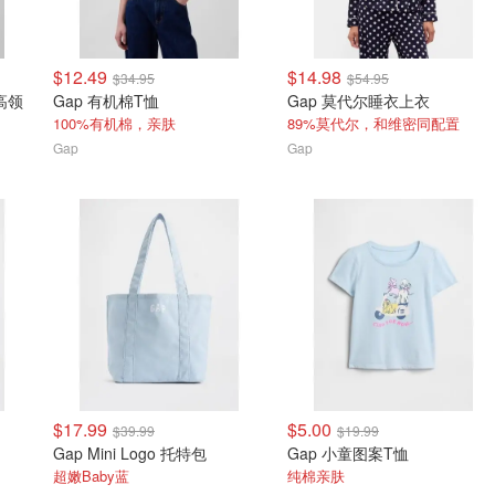
$12.49
$14.98
$34.95
$54.95
高领
Gap 有机棉T恤
Gap 莫代尔睡衣上衣
100%有机棉，亲肤
89%莫代尔，和维密同配置
Gap
Gap
$17.99
$5.00
$39.99
$19.99
Gap Mini Logo 托特包
Gap 小童图案T恤
超嫩Baby蓝
纯棉亲肤