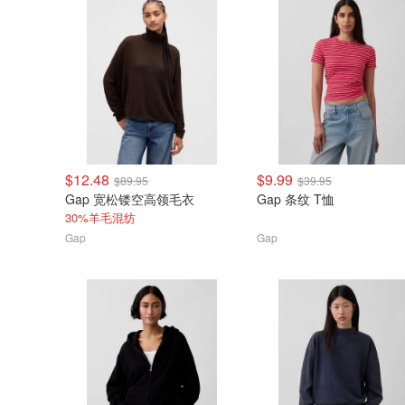
$12.48
$9.99
$89.95
$39.95
Gap 宽松镂空高领毛衣
Gap 条纹 T恤
30%羊毛混纺
Gap
Gap