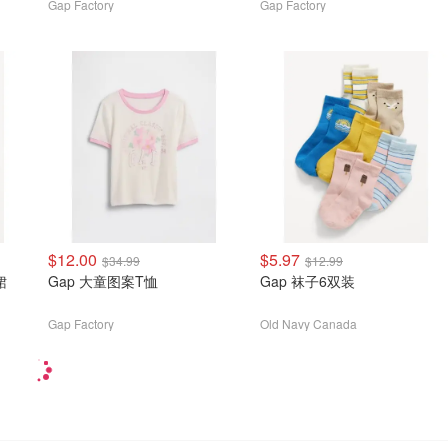
Gap Factory
Gap Factory
$12.00
$5.97
$34.99
$12.99
裙
Gap 大童图案T恤
Gap 袜子6双装
Gap Factory
Old Navy Canada