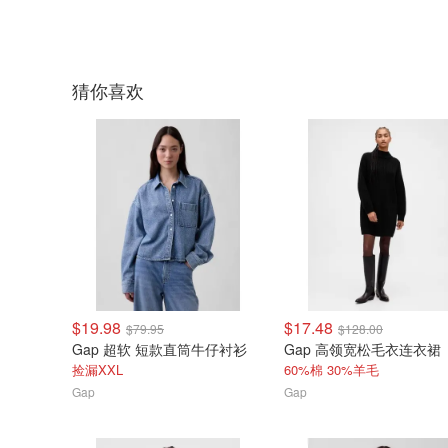
猜你喜欢
$19.98
$17.48
$79.95
$128.00
Gap 超软 短款直筒牛仔衬衫
Gap 高领宽松毛衣连衣裙
捡漏XXL
60%棉 30%羊毛
Gap
Gap