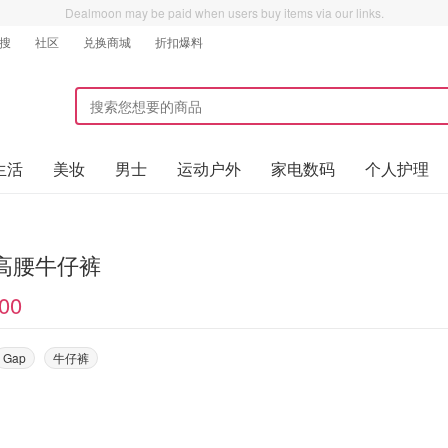
Dealmoon may be paid when users buy items via our links.
搜
社区
兑换商城
折扣爆料
生活
美妆
男士
运动户外
家电数码
个人护理
 高腰牛仔裤
00
Gap
牛仔裤