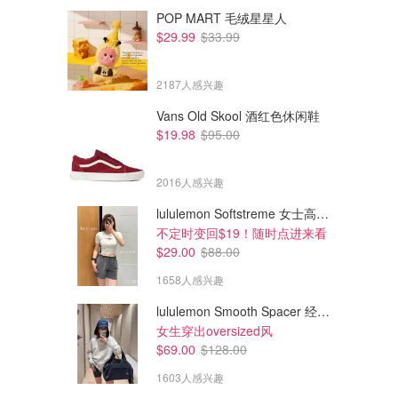
POP MART 毛绒星星人
$29.99
$33.99
2187人感兴趣
Vans Old Skool 酒红色休闲鞋
$19.98
$95.00
2016人感兴趣
lululemon Softstreme 女士高腰短裤 10cm
$108.00
$89.99
不定时变回$19！随时点进来看
Gap 高腰 70年代喇叭牛仔裤
Gap 中腰牛仔裤
$29.00
$88.00
1658人感兴趣
Gap
Gap Factory
lululemon Smooth Spacer 经典卫衣
女生穿出oversized风
$69.00
$128.00
1603人感兴趣