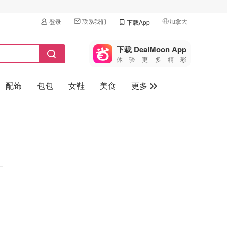
联系我们
加拿大
登录
下载App
🇺🇸
美国
下载 DealMoon App
体验更多精彩
🇨🇳
中国
配饰
包包
女鞋
美食
更多
🇨🇦
加拿大
🇬🇧
母婴玩具
英国
保健品
🇩🇪
德国
旅游
🇫🇷
法国
汽车
🇮🇹
意大利
🇦🇺
澳洲
🇳🇿
新西兰