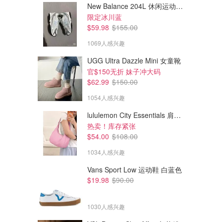
New Balance 204L 休闲运动鞋 蓝银色
限定冰川蓝
$59.98
$155.00
1069人感兴趣
UGG Ultra Dazzle Mini 女童靴
官$150无折 妹子冲大码
$62.99
$150.00
1054人感兴趣
lululemon City Essentials 肩背包 4L
热卖！库存紧张
$54.00
$108.00
1034人感兴趣
Vans Sport Low 运动鞋 白蓝色
$19.98
$90.00
1030人感兴趣