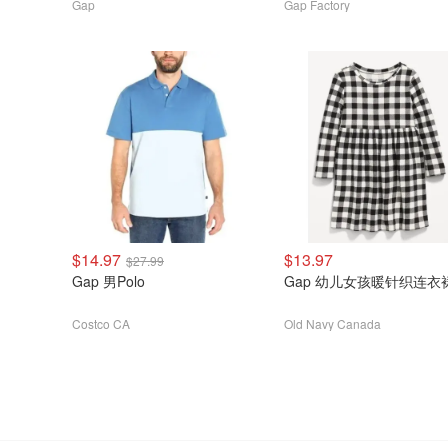
Gap
Gap Factory
$14.97
$13.97
$27.99
Gap 男Polo
Gap 幼儿女孩暖针织连衣
Costco CA
Old Navy Canada