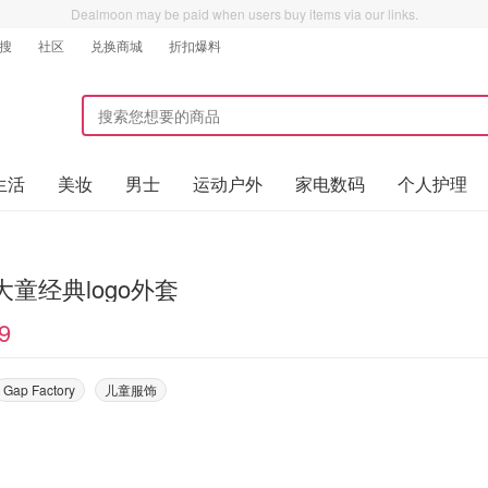
Dealmoon may be paid when users buy items via our links.
搜
社区
兑换商城
折扣爆料
生活
美妆
男士
运动户外
家电数码
个人护理
 大童经典logo外套
9
Gap Factory
儿童服饰