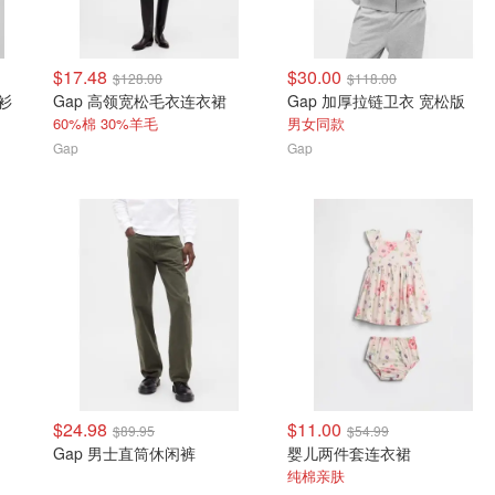
$17.48
$30.00
$128.00
$118.00
衫
Gap 高领宽松毛衣连衣裙
Gap 加厚拉链卫衣 宽松版
60%棉 30%羊毛
男女同款
Gap
Gap
$24.98
$11.00
$89.95
$54.99
Gap 男士直筒休闲裤
婴儿两件套连衣裙
纯棉亲肤