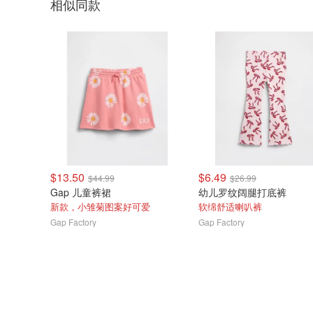
相似同款
$13.50
$6.49
$44.99
$26.99
Gap 儿童裤裙
幼儿罗纹阔腿打底裤
新款，小雏菊图案好可爱
软绵舒适喇叭裤
Gap Factory
Gap Factory