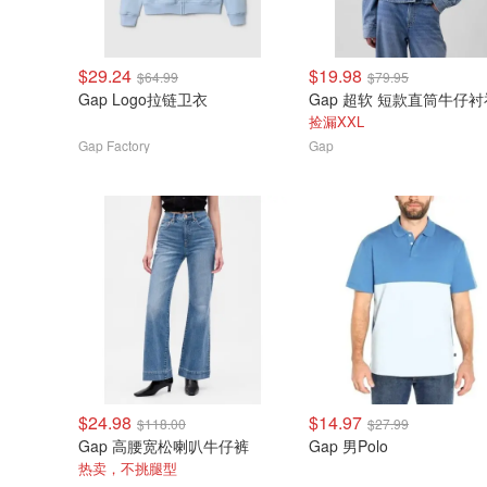
$29.24
$19.98
$64.99
$79.95
Gap Logo拉链卫衣
Gap 超软 短款直筒牛仔衬
捡漏XXL
Gap Factory
Gap
$24.98
$14.97
$118.00
$27.99
Gap 高腰宽松喇叭牛仔裤
Gap 男Polo
热卖，不挑腿型