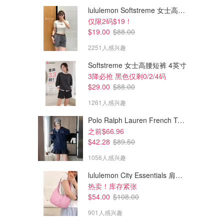
lululemon Softstreme 女士高腰短裤 10cm
仅限2码$19！
$19.00
$88.00
2251人感兴趣
Softstreme 女士高腰短裤 4英寸
3降必抢 黑色仅剩0/2/4码
$29.00
$88.00
1261人感兴趣
Polo Ralph Lauren French Terry 女童连帽卫衣 7-16码
$5.97
$13.97
$12.99
之前$66.96
Gap 袜子6双装
Gap 幼儿女孩暖针织连衣裙
$42.28
$89.50
1056人感兴趣
Old Navy Canada
Old Navy Canada
lululemon City Essentials 肩背包 4L
热卖！库存紧张
$54.00
$108.00
901人感兴趣