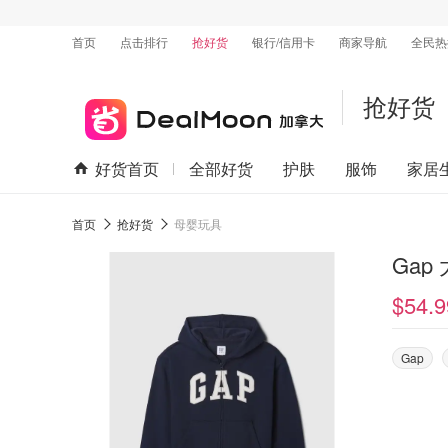
首页
点击排行
抢好货
银行/信用卡
商家导航
全民热
抢好货
好货首页
全部好货
护肤
服饰
家居
首页
抢好货
母婴玩具
Gap
$54.9
Gap