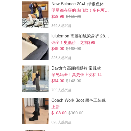
New Balance 204L 绿银色休闲鞋
明星都在穿的热门款！多色可选 3.8折
$59.98
$155.00
869人感兴趣
lululemon 高腰加绒紧身裤 28"≈71cm 5个口袋
码全！史低价，之前$99
$49.00
$168.00
826人感兴趣
Daydrift 高腰阔腿裤 常规款
罕见码全！真史低上次$114
$64.00
$148.00
709人感兴趣
Coach Work Boot 黑色工装靴
上新
$108.00
$360.00
628人感兴趣