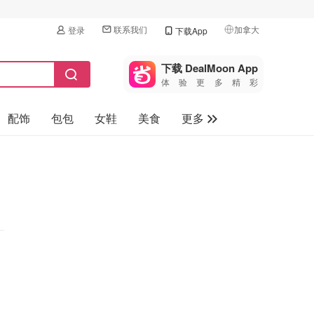
联系我们
加拿大
登录
下载App
🇺🇸
美国
下载 DealMoon App
体验更多精彩
🇨🇳
中国
配饰
包包
女鞋
美食
更多
🇨🇦
加拿大
🇬🇧
母婴玩具
英国
保健品
🇩🇪
德国
旅游
🇫🇷
法国
汽车
🇮🇹
意大利
🇦🇺
澳洲
🇳🇿
新西兰