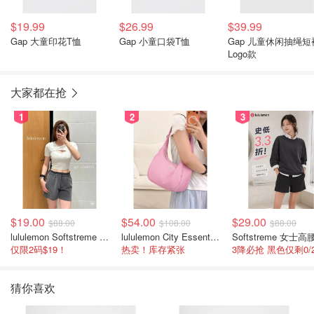
$19.99
$26.99
$39.99
Gap 大童印花T恤
Gap 小童口袋T恤
Gap 儿童休闲抽绳短
Logo款
大家都在抢
1
2
3
$19.00
$54.00
$29.00
$88.00
$108.00
$88.00
lululemon Softstreme 女士高腰短裤 10cm
lululemon City Essentials 肩背包 4L
仅限2码$19！
热卖！库存紧张
猜你喜欢