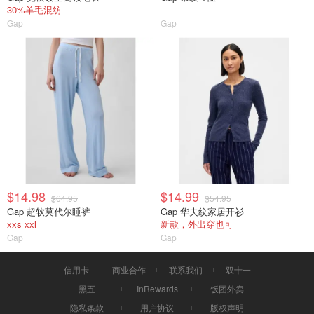
30%羊毛混纺
Gap
Gap
$14.98
$14.99
$64.95
$54.95
Gap 超软莫代尔睡裤
Gap 华夫纹家居开衫
xxs xxl
新款，外出穿也可
Gap
Gap
信用卡
商业合作
联系我们
双十一
黑五
InRewards
饭团外卖
隐私条款
用户协议
版权声明