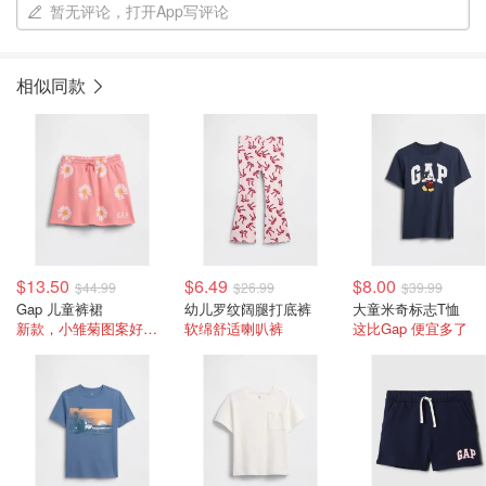
暂无评论，打开App写评论
相似同款
$13.50
$6.49
$8.00
$44.99
$26.99
$39.99
Gap 儿童裤裙
幼儿罗纹阔腿打底裤
大童米奇标志T恤
新款，小雏菊图案好可爱
软绵舒适喇叭裤
这比Gap 便宜多了