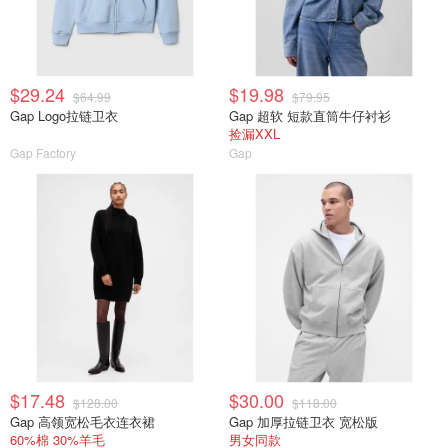
$29.24
$19.98
$64.99
$79.95
Gap Logo拉链卫衣
Gap 超软 短款直筒牛仔衬衫
捡漏XXL
Gap Factory
Gap
$17.48
$30.00
$128.00
$118.00
Gap 高领宽松毛衣连衣裙
Gap 加厚拉链卫衣 宽松版
60%棉 30%羊毛
男女同款