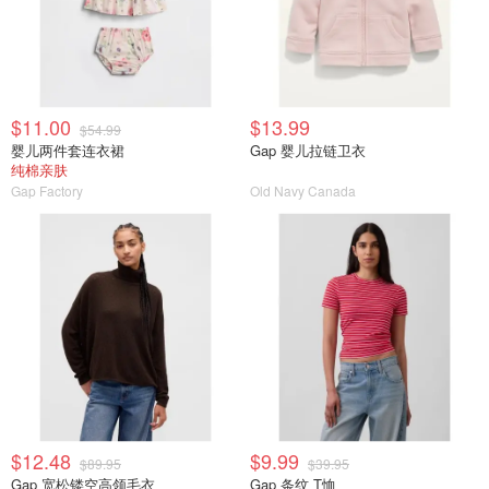
$11.00
$13.99
$54.99
婴儿两件套连衣裙
Gap 婴儿拉链卫衣
纯棉亲肤
Gap Factory
Old Navy Canada
$12.48
$9.99
$89.95
$39.95
Gap 宽松镂空高领毛衣
Gap 条纹 T恤