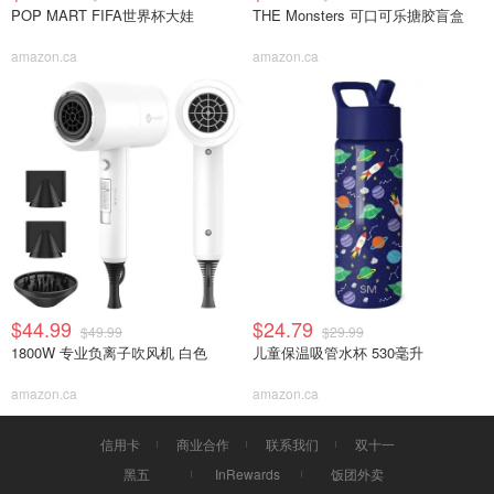
POP MART FIFA世界杯大娃
THE Monsters 可口可乐搪胶盲盒
amazon.ca
amazon.ca
$44.99
$24.79
$49.99
$29.99
1800W 专业负离子吹风机 白色
儿童保温吸管水杯 530毫升
amazon.ca
amazon.ca
信用卡
商业合作
联系我们
双十一
黑五
InRewards
饭团外卖