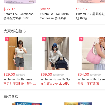
$55.97
$83.99
$56.97
Enfamil A+ Gentlease
Enfamil A+ NeuroPro
Enfamil A+ 婴儿配
婴儿配方奶粉 553g
Gentlease 婴儿奶粉
粉 629g
237ml×18瓶
大家都在抢
1
2
3
$29.00
$69.00
$54.00
$88.00
$128.00
$108.00
lululemon Softstreme 女士高腰短裤 10cm
lululemon Smooth Spacer 经典卫衣
不定时变回$19！随时点进来看
女生穿出oversized风
热卖！库存紧张
猜你喜欢