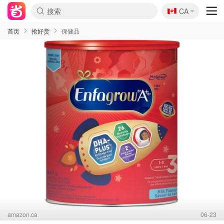
🇨🇦
CA
首页
抢好货
保健品
amazon.ca
06-23