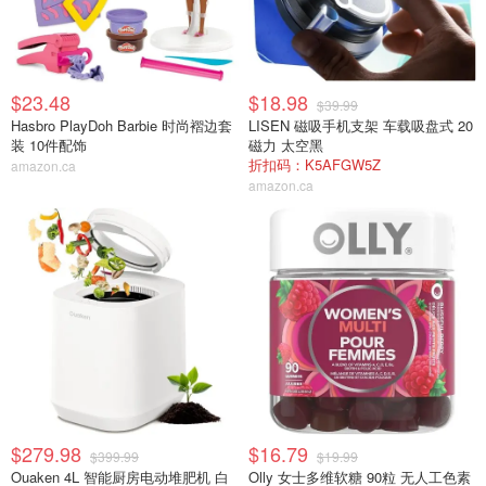
$23.48
$18.98
$39.99
Hasbro PlayDoh Barbie 时尚褶边套
LISEN 磁吸手机支架 车载吸盘式 20
装 10件配饰
磁力 太空黑
折扣码：K5AFGW5Z
amazon.ca
amazon.ca
$279.98
$16.79
$399.99
$19.99
Ouaken 4L 智能厨房电动堆肥机 白
Olly 女士多维软糖 90粒 无人工色素