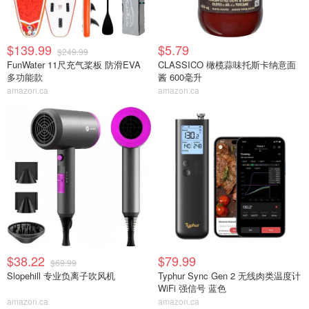
$139.99
$5.79
$249.99
FunWater 11尺充气桨板 防滑EVA
CLASSICO 橄榄蒜味托斯卡纳意面
多功能款
酱 600毫升
amazon.ca
amazon.ca
$38.22
$79.99
$69.99
Slopehill 专业负离子吹风机
Typhur Sync Gen 2 无线肉类温度计
WiFi 强信号 蓝色
amazon.ca
amazon.ca