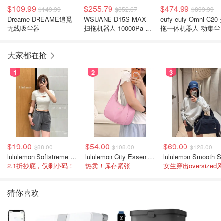
$109.99
$255.79
$474.99
$149.99
$852.67
$899.99
Dreame DREAME追觅
WSUANE D15S MAX
eufy eufy Omni C20
无线吸尘器
扫拖机器人 10000Pa 90
拖一体机器人 动集尘
天自集尘
拖
大家都在抢
1
2
3
$19.00
$54.00
$69.00
$88.00
$108.00
$128.00
lululemon Softstreme 女士高腰短裤 10cm
lululemon City Essentials 肩背包 4L
2.1折抄底，仅剩小码！
热卖！库存紧张
女生穿出oversized
猜你喜欢