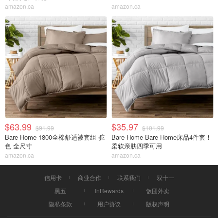
amazon.ca
amazon.ca
$63.99
$35.97
$91.99
$101.99
Bare Home 1800全棉舒适被套组 驼
Bare Home Bare Home床品4件套！
色 全尺寸
柔软亲肤四季可用
amazon.ca
amazon.ca
信用卡
商业合作
联系我们
双十一
黑五
InRewards
饭团外卖
隐私条款
用户协议
版权声明