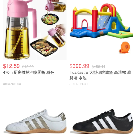
$12.59
$390.99
$13.99
$458.44
470ml厨房橄榄油喷雾瓶 粉色
HuaKastro 大型弹跳城堡 高滑梯 攀
爬墙 水池
amazon.ca
amazon.ca