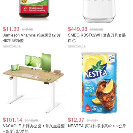
$11.99
$449.98
$17.99
$899.99
Jamieson Vitamins 维生素B12 片
SMEG KBSF02WH 复古刀具套装
45粒 缓释型
白色
amazon.ca
amazon.ca
$101.14
$12.97
$118.99
$17.81
VASAGLE 升降办公桌！带久坐提醒
NESTEA 原味柠檬冰茶粉 2.2公斤
+高度记忆功能