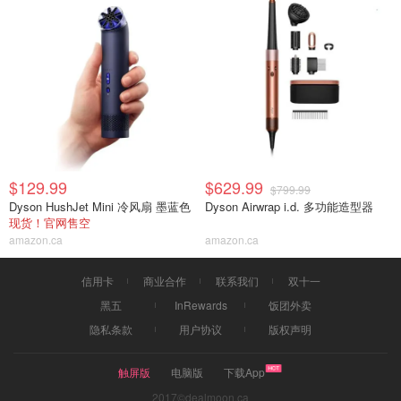
$129.99
$629.99
$799.99
Dyson HushJet Mini 冷风扇 墨蓝色
Dyson Airwrap i.d. 多功能造型器
现货！官网售空
amazon.ca
amazon.ca
信用卡
商业合作
联系我们
双十一
黑五
InRewards
饭团外卖
隐私条款
用户协议
版权声明
触屏版
电脑版
下载App
2017©dealmoon.ca