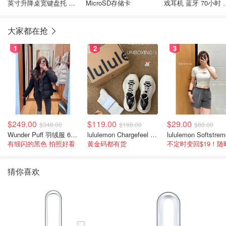
英寸升降桌宽键盘托 白
MicroSD存储卡
戏耳机 蓝牙 70小时 
色
色
大家都在抢
1
2
3
$249.00
$119.00
$29.00
$348.00
$198.00
$88.00
Wunder Puff 羽绒服 600蓬松度
lululemon Chargefeel 3 男士运动鞋
有细闪的黑色 拍照好看
黄金码都有货
猜你喜欢