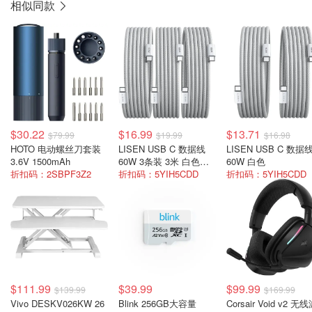
相似同款
$30.22
$16.99
$13.71
$79.99
$19.99
$16.98
HOTO 电动螺丝刀套装
LISEN USB C 数据线
LISEN USB C 数据
3.6V 1500mAh
60W 3条装 3米 白色快
60W 白色
折扣码：2SBPF3Z2
充
折扣码：5YIH5CDD
折扣码：5YIH5CDD
$111.99
$39.99
$99.99
$139.99
$169.99
Vivo DESKV026KW 26
Blink 256GB大容量
Corsair Void v2 无