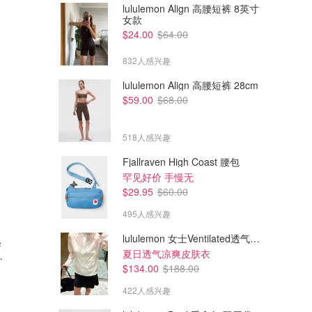
lululemon Align 高腰短裤 8英寸
女款
$24.00
$64.00
832人感兴趣
lululemon Align 高腰短裤 28cm
$59.00
$68.00
518人感兴趣
Fjallraven High Coast 腰包
罕见好价 手慢无
$29.95
$60.00
495人感兴趣
lululemon 女士Ventilated透气可收纳跑步夹克
蜂
夏日透气凉爽皮肤衣
动
$134.00
$188.00
422人感兴趣