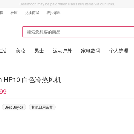
Dealmoon may be paid when users buy items via our links.
搜
社区
兑换商城
折扣爆料
生活
美妆
男士
运动户外
家电数码
个人护理
on HP10 白色冷热风机
99
Best Buy.ca
其他日用杂货