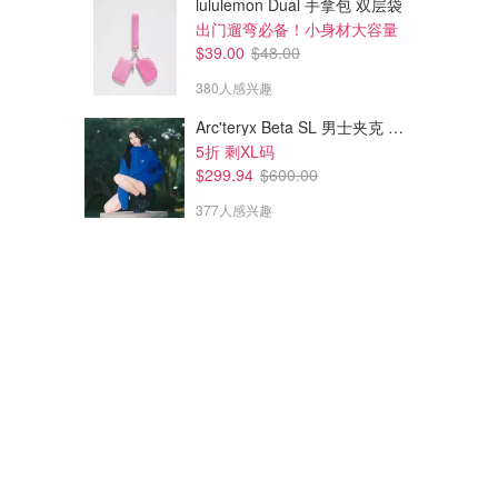
lululemon Dual 手拿包 双层袋
出门遛弯必备！小身材大容量
$39.00
$48.00
380人感兴趣
Arc'teryx Beta SL 男士夹克 黑色
5折 剩XL码
$299.94
$600.00
377人感兴趣