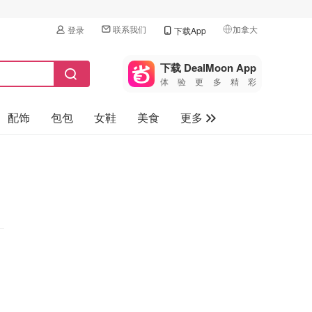
联系我们
加拿大
登录
下载App
🇺🇸
美国
下载 DealMoon App
体验更多精彩
🇨🇳
中国
配饰
包包
女鞋
美食
更多
🇨🇦
加拿大
🇬🇧
母婴玩具
英国
保健品
🇩🇪
德国
旅游
🇫🇷
法国
汽车
🇮🇹
意大利
🇦🇺
澳洲
🇳🇿
新西兰