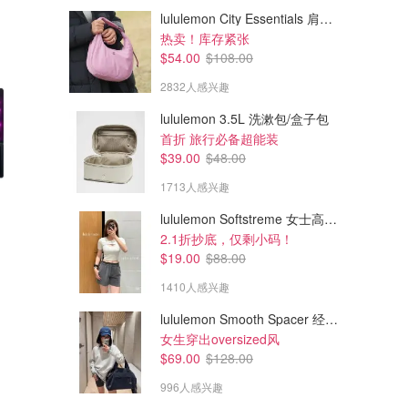
lululemon City Essentials 肩背包 4L
热卖！库存紧张
$54.00
$108.00
2832人感兴趣
lululemon 3.5L 洗漱包/盒子包
首折 旅行必备超能装
$39.00
$48.00
1713人感兴趣
lululemon Softstreme 女士高腰短裤 10cm
$599.99
$139.99
$699.99
2.1折抄底，仅剩小码！
Dyson Clean+Wash 卫生湿巾
MC1 黑色人体工学网面办公椅
$19.00
$88.00
1410人感兴趣
Dyson
Best Buy.ca
lululemon Smooth Spacer 经典卫衣
女生穿出oversized风
$69.00
$128.00
996人感兴趣