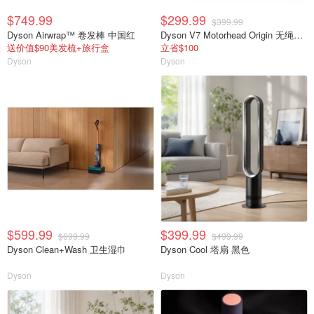
$749.99
$299.99
$399.99
Dyson Airwrap™ 卷发棒 中国红
Dyson V7 Motorhead Origin 无绳吸尘器
送价值$90美发梳+旅行盒
立省$100
Dyson
Dyson
$599.99
$399.99
$699.99
$499.99
Dyson Clean+Wash 卫生湿巾
Dyson Cool 塔扇 黑色
Dyson
Dyson