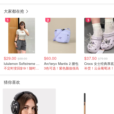
大家都在抢
1
2
3
$29.00
$60.00
$37.50
$88.00
$79.99
lululemon Softstreme 女士高腰短裤 10cm
Arc'teryx Mantis 2 腰包
C
不定时变回$19！随时点进来看
3色可选！紫色颜值很高
补货！云朵葡萄冰！
猜你喜欢