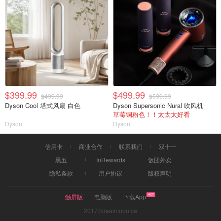
$399.99
$499.99
$499.99
$599.99
Dyson Cool 塔式风扇 白色
Dyson Supersonic Nural 吹风机
草莓铜粉色！！太太太好看
Dyson
Dyson
信用卡
商业合作
联系我们
双十一
黑五
InRewards
饭团外卖
隐私条款
用户协议
版权声明
触屏版
电脑版
下载App
2017©dealmoon.ca