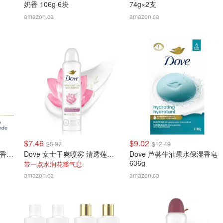
奶香 106g 6块
74g×2支
amazon.ca
amazon.ca
$7.46
$9.02
$8.97
$12.49
Dove 女士干爽喷雾薰衣草香 107g
Dove 女士干爽喷雾 清透莲花香 107g
Dove 芦荟牛油果水保湿香皂
636g
带一点水润花瓣气息
amazon.ca
amazon.ca