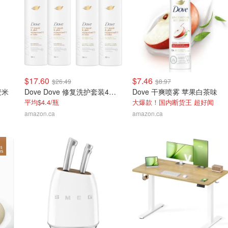
$17.60
$7.46
$26.49
$8.97
麦米
Dove Dove 修复洗护套装4件套 专门针对紫外线损伤！
Dove 干爽喷雾 苹果白茶味
平均$4.4/瓶
大爆款！国内断货王 超好闻
amazon.ca
amazon.ca