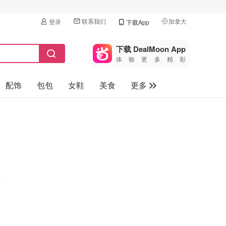
联系我们
加拿大
登录
下载App
🇺🇸
美国
下载 DealMoon App
体验更多精彩
🇨🇳
中国
配饰
包包
女鞋
美食
更多
🇨🇦
加拿大
🇬🇧
母婴玩具
英国
保健品
🇩🇪
德国
旅游
🇫🇷
法国
汽车
🇮🇹
意大利
🇦🇺
澳洲
🇳🇿
新西兰