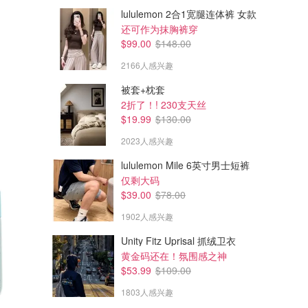
lululemon 2合1宽腿连体裤 女款
还可作为抹胸裤穿
$99.00
$148.00
2166人感兴趣
被套+枕套
2折了！! 230支天丝
$19.99
$130.00
2023人感兴趣
lululemon Mile 6英寸男士短裤
仅剩大码
$39.00
$78.00
1902人感兴趣
Unity Fitz Uprisal 抓绒卫衣
黄金码还在！氛围感之神
$53.99
$109.00
1803人感兴趣