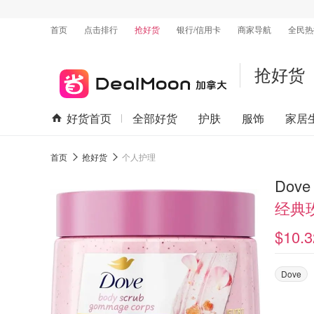
首页
点击排行
抢好货
银行/信用卡
商家导航
全民热
抢好货
好货首页
全部好货
护肤
服饰
家居
首页
抢好货
个人护理
Dov
经典
$10.3
Dove