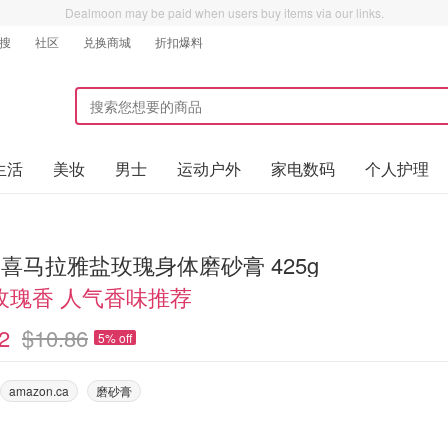
Dealmoon may be paid when users buy items via our links.
搜
社区
兑换商城
折扣爆料
生活
美妆
男士
运动户外
家电数码
个人护理
e 喜马拉雅盐玫瑰身体磨砂膏 425g
玫瑰香 人气香味推荐
2
$10.86
5% off
amazon.ca
磨砂膏