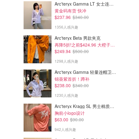
Arc'teryx Gamma LT 女士连帽夹克
$10.32
$10.32
$10.86
$10.86
黄金码有货 快冲
Dove 白桃身体磨砂膏 425g
Dove 棕糖椰子磨砂膏 425g
$237.96
$340.00
喜欢水果清香的选这款
这款颗粒感更大 磨皮效果更佳
1356人感兴趣
amazon.ca
amazon.ca
Arc'teryx Beta 男款夹克
再降5折!之前$424.96 大橙子好显白 蹲补
$249.94
$500.00
1298人感兴趣
Arc'teryx Gamma 轻量连帽卫衣 女款
锦葵紫首折！蹲补
$238.00
$340.00
1230人感兴趣
Arc'teryx Kragg SL 男士棉质短袖T恤
胸前小logo设计
$63.00
$90.00
942人感兴趣