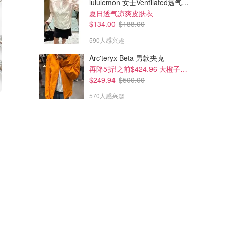
lululemon 女士Ventilated透气可收纳跑步夹克
夏日透气凉爽皮肤衣
$134.00
$188.00
590人感兴趣
Arc'teryx Beta 男款夹克
再降5折!之前$424.96 大橙子好显白 蹲补
$249.94
$500.00
570人感兴趣