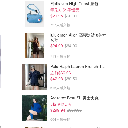
Fjallraven High Coast 腰包
罕见好价 手慢无
$29.95
$60.00
727人感兴趣
lululemon Align 高腰短裤 8英寸
女款
$24.00
$64.00
713人感兴趣
Polo Ralph Lauren French Terry 女童连帽卫衣 7-16码
之前$66.96
$42.28
$89.50
616人感兴趣
Arc'teryx Beta SL 男士夹克 黑色
5折 剩XL码
$299.94
$600.00
604人感兴趣