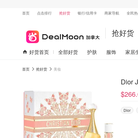
首页
点击排行
抢好货
银行/信用卡
商家导航
全民热
抢好货
好货首页
全部好货
护肤
服饰
家居
首页
抢好货
美妆
Dior
$266.
Dior