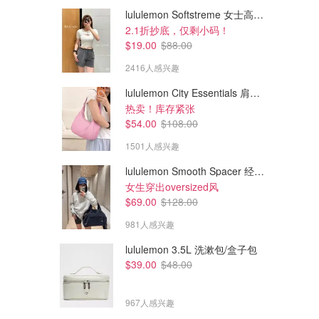
lululemon Softstreme 女士高腰短裤 10cm
2.1折抄底，仅剩小码！
$19.00
$88.00
2416人感兴趣
lululemon City Essentials 肩背包 4L
热卖！库存紧张
$54.00
$108.00
1501人感兴趣
lululemon Smooth Spacer 经典卫衣
$52.00
$120.50
$161.00
女生穿出oversized风
Summer Fridays 香草香氛喷
Ellis Brooklyn 芭乐香草香蕉香
$69.00
$128.00
雾240ml
水50ml
981人感兴趣
Sephora.ca
Sephora.ca
lululemon 3.5L 洗漱包/盒子包
$39.00
$48.00
967人感兴趣