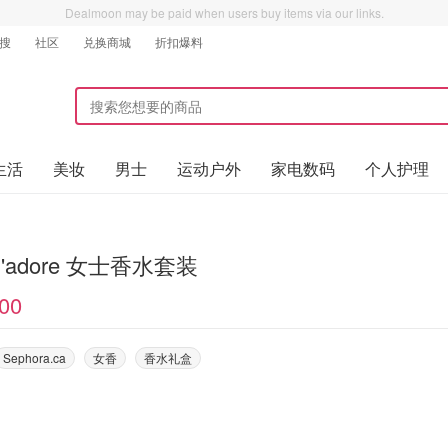
Dealmoon may be paid when users buy items via our links.
搜
社区
兑换商城
折扣爆料
生活
美妆
男士
运动户外
家电数码
个人护理
 J'adore 女士香水套装
00
Sephora.ca
女香
香水礼盒