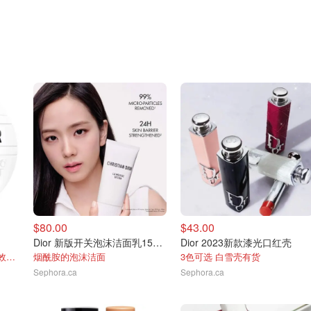
$80.00
$43.00
Dior 新版开关泡沫洁面乳150ml
Dior 2023新款漆光口红壳
脸部、唇部及身体都能用 全效滋润修护
烟酰胺的泡沫洁面
3色可选 白雪壳有货
Sephora.ca
Sephora.ca