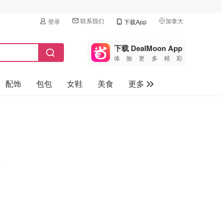
联系我们
加拿大
登录
下载App
🇺🇸
美国
下载 DealMoon App
体验更多精彩
🇨🇳
中国
配饰
包包
女鞋
美食
更多
🇨🇦
加拿大
🇬🇧
母婴玩具
英国
保健品
🇩🇪
德国
旅游
🇫🇷
法国
汽车
🇮🇹
意大利
🇦🇺
澳洲
🇳🇿
新西兰