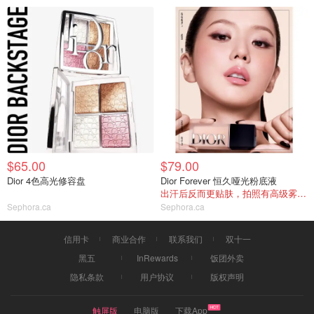
$65.00
$79.00
Dior 4色高光修容盘
Dior Forever 恒久哑光粉底液
出汗后反而更贴肤，拍照有高级雾面感
Sephora.ca
Sephora.ca
信用卡
商业合作
联系我们
双十一
黑五
InRewards
饭团外卖
隐私条款
用户协议
版权声明
触屏版
电脑版
下载App