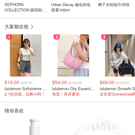
SEPHORA
Urban Decay 融化卸妆
椰子水卸妆巾25张
COLLECTION 眼部卸妆
喷雾100ml
液
大家都在抢
1
2
3
$19.00
$54.00
$69.00
$88.00
$108.00
$128.00
lululemon Softstreme 女士高腰短裤 10cm
lululemon City Essentials 肩背包 4L
2.1折抄底，仅剩小码！
热卖！库存紧张
女生穿出oversized
猜你喜欢