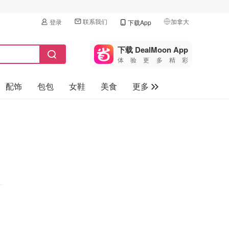
联系我们
加拿大
登录
下载App
🇺🇸
美国
下载 DealMoon App
体验更多精彩
🇨🇳
中国
配饰
包包
女鞋
美食
更多
🇨🇦
加拿大
🇬🇧
母婴玩具
英国
保健品
🇩🇪
德国
旅游
🇫🇷
法国
汽车
🇮🇹
意大利
🇦🇺
澳洲
🇳🇿
新西兰