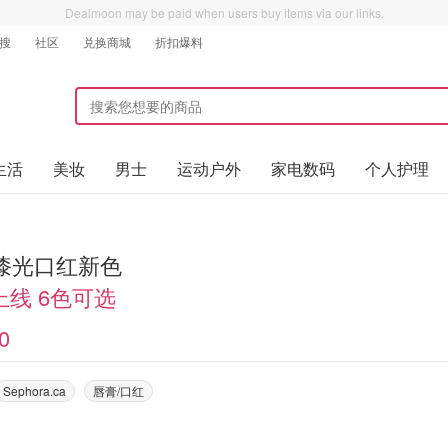
Dealmoon may be paid when users buy items via our links.
搜
社区
兑换商城
折扣爆料
生活
美妆
男士
运动户外
家电数码
个人护理
r 漆光口红新色
上线 6色可选
0
Sephora.ca
唇膏/口红