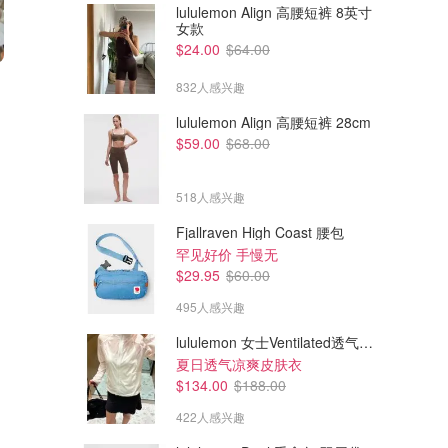
lululemon Align 高腰短裤 8英寸
女款
$24.00
$64.00
$65.00
$22.80
$28.00
832人感兴趣
Prada 淡素唇膏
Too Faced 丰盈唇蜜
lululemon Align 高腰短裤 28cm
$59.00
$68.00
Sephora.ca
Sephora.ca
518人感兴趣
Fjallraven High Coast 腰包
罕见好价 手慢无
$29.95
$60.00
495人感兴趣
lululemon 女士Ventilated透气可收纳跑步夹克
夏日透气凉爽皮肤衣
$134.00
$188.00
422人感兴趣