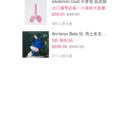
lululemon Dual 手拿包 双层袋
出门遛弯必备！小身材大容量
$39.00
$48.00
380人感兴趣
Arc'teryx Beta SL 男士夹克 黑色
5折 剩XL码
$299.94
$600.00
377人感兴趣