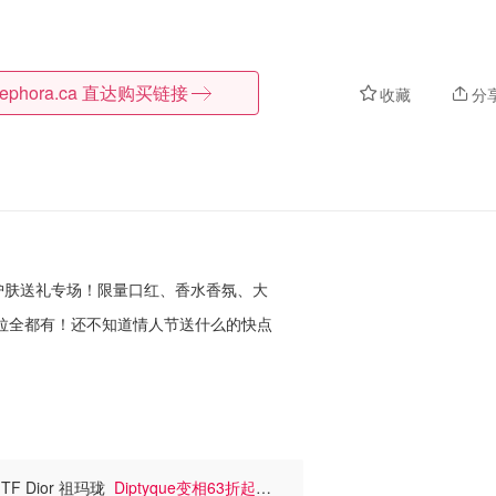
ephora.ca
直达购买链接
收藏
分
妆护肤送礼专场！限量口红、香水香氛、大
e、马吉拉全都有！还不知道情人节送什么的
快点
TF Dior 祖玛珑
Diptyque变相63折起