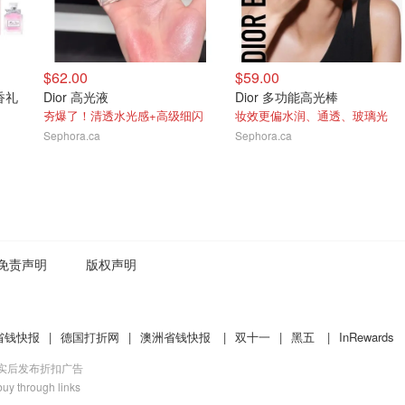
$62.00
$59.00
香礼
Dior 高光液
Dior 多功能高光棒
夯爆了！清透水光感+高级细闪
妆效更偏水润、通透、玻璃光
Sephora.ca
Sephora.ca
免责声明
版权声明
省钱快报
|
德国打折网
|
澳洲省钱快报
|
双十一
|
黑五
|
InRewards
核实后发布折扣广告
uy through links