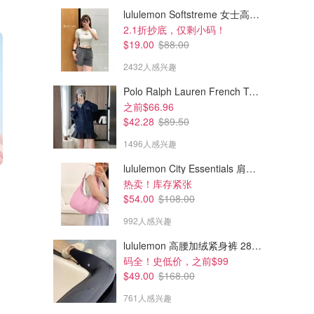
lululemon Softstreme 女士高腰短裤 10cm
2.1折抄底，仅剩小码！
$19.00
$88.00
2432人感兴趣
Polo Ralph Lauren French Terry 女童连帽卫衣 7-16码
之前$66.96
$42.28
$89.50
1496人感兴趣
lululemon City Essentials 肩背包 4L
$54.00
$50.00
$83.00
热卖！库存紧张
Dior 新款护唇油 6ml
GOOP 清润护唇膏三支装
$54.00
$108.00
多色可选 jisoo同款
992人感兴趣
Shoppers Drug Mart
Holt Renfrew
lululemon 高腰加绒紧身裤 28"≈71cm 5个口袋
码全！史低价，之前$99
$49.00
$168.00
761人感兴趣