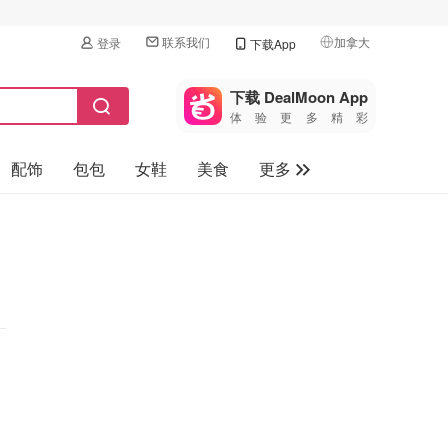
联系我们
加拿大
登录
下载App
🇺🇸
美国
下载 DealMoon App
体验更多精彩
🇨🇳
中国
配饰
包包
女鞋
美食
更多
🇨🇦
加拿大
🇬🇧
母婴玩具
英国
保健品
🇩🇪
德国
旅游
🇫🇷
法国
汽车
🇮🇹
意大利
🇦🇺
澳洲
🇳🇿
新西兰