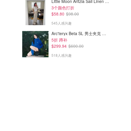
Little Moon Aritzia Sail Linen 长裤 麻织
3个颜色打折
$58.80
$98.00
545人感兴趣
Arc'teryx Beta SL 男士夹克 黑色
5折 蹲补
$299.94
$600.00
518人感兴趣