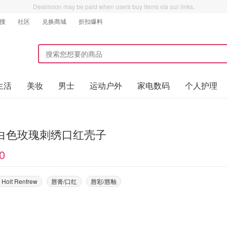
Dealmoon may be paid when users buy items via our links.
搜
社区
兑换商城
折扣爆料
生活
美妆
男士
运动户外
家电数码
个人护理
r 白色玫瑰刺绣口红壳子
0
Holt Renfrew
唇膏/口红
唇彩/唇釉