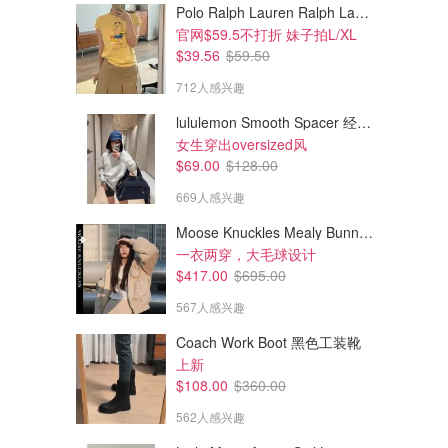
Polo Ralph Lauren Ralph Lauren Polo Bear 女童棉T恤 染色 1件
官网$59.5不打折 妹子拍L/XL
$39.56
$59.50
712人感兴趣
lululemon Smooth Spacer 经典卫衣
女生穿出oversized风
$69.00
$128.00
669人感兴趣
Moose Knuckles Mealy Bunny 女士双面穿连帽外套
一衣两穿，大毛球设计
$417.00
$695.00
567人感兴趣
Coach Work Boot 黑色工装靴
上新
$108.00
$360.00
562人感兴趣