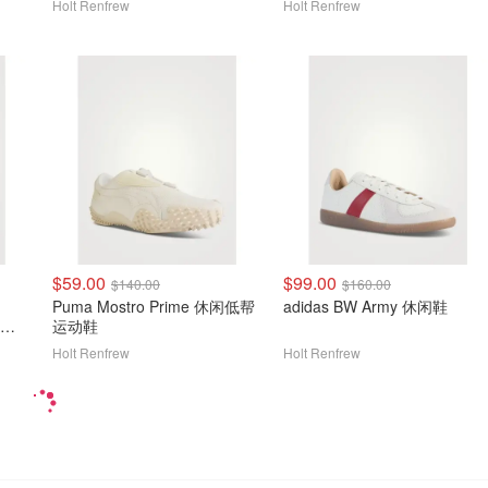
Holt Renfrew
Holt Renfrew
$59.00
$99.00
$140.00
$160.00
Puma Mostro Prime 休闲低帮
adidas BW Army 休闲鞋
运动鞋
Holt Renfrew
Holt Renfrew