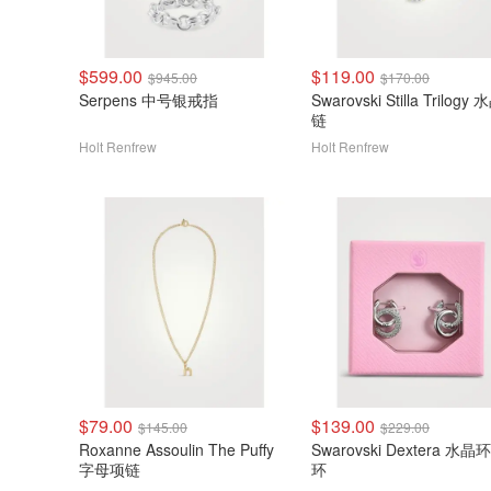
$599.00
$119.00
$945.00
$170.00
Serpens 中号银戒指
Swarovski Stilla Trilogy
链
Holt Renfrew
Holt Renfrew
$79.00
$139.00
$145.00
$229.00
Roxanne Assoulin The Puffy
Swarovski Dextera 水
字母项链
环