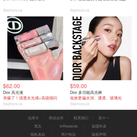
Sephora.ca
Sephora.ca
$62.00
$59.00
Dior 高光液
Dior 多功能高光棒
夯爆了！清透水光感+高级细闪
妆效更偏水润、通透、玻璃光
Sephora.ca
Sephora.ca
信用卡
商业合作
联系我们
双十一
黑五
InRewards
饭团外卖
隐私条款
用户协议
版权声明