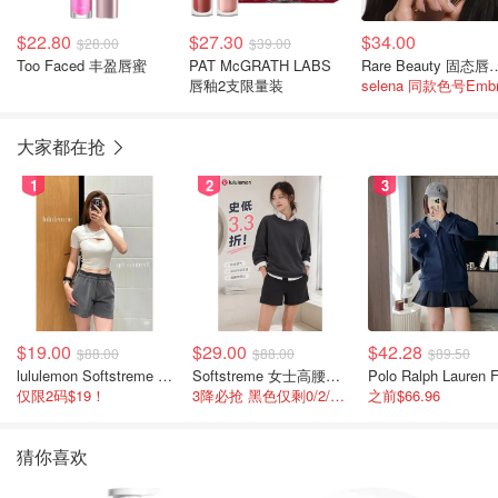
$22.80
$27.30
$34.00
$28.00
$39.00
Too Faced 丰盈唇蜜
PAT McGRATH LABS
Rare Beaut
唇釉2支限量装
大家都在抢
1
2
3
$19.00
$29.00
$42.28
$88.00
$88.00
$89.50
lululemon Softstreme 女士高腰短裤 10cm
Softstreme 女士高腰短裤 4英寸
仅限2码$19！
3降必抢 黑色仅剩0/2/4码
之前$66.96
猜你喜欢