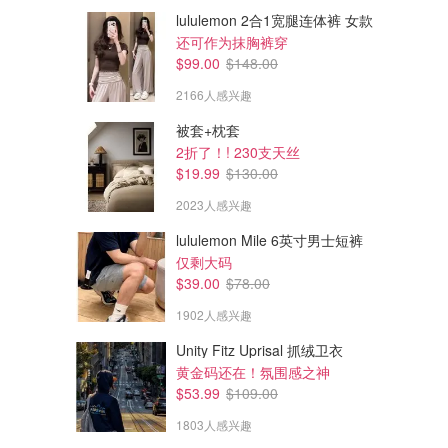
lululemon 2合1宽腿连体裤 女款
还可作为抹胸裤穿
$99.00
$148.00
2166人感兴趣
被套+枕套
2折了！! 230支天丝
$19.99
$130.00
2023人感兴趣
lululemon Mile 6英寸男士短裤
仅剩大码
$39.00
$78.00
1902人感兴趣
Unity Fitz Uprisal 抓绒卫衣
黄金码还在！氛围感之神
$53.99
$109.00
1803人感兴趣