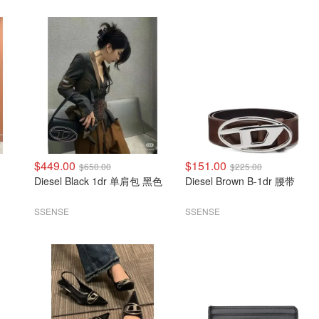
$449.00
$151.00
$650.00
$225.00
Diesel Black 1dr 单肩包 黑色
Diesel Brown B-1dr 腰带
SSENSE
SSENSE