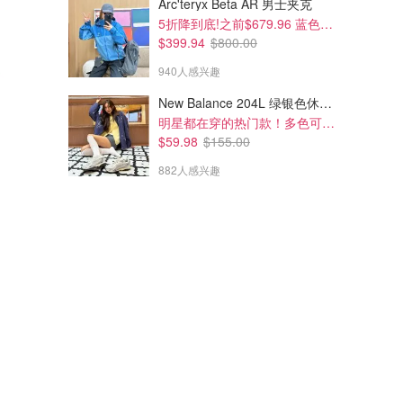
Arc'teryx Beta AR 男士夹克
5折降到底!之前$679.96 蓝色款有货
$399.94
$800.00
940人感兴趣
New Balance 204L 绿银色休闲鞋
明星都在穿的热门款！多色可选 3.8折
$59.98
$155.00
882人感兴趣
$213.00
$183.00
$425.00
$425.00
Alexander Wang 白色唇印婴儿T恤
Alexander Wang 灰色口红图案
婴儿T恤
吴宣仪同款！今年新款~
SSENSE
SSENSE