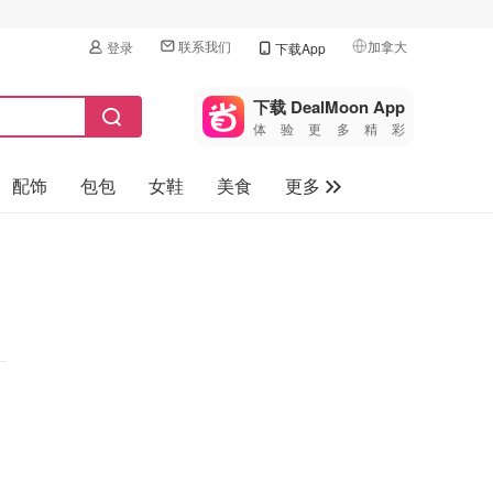
联系我们
加拿大
登录
下载App
🇺🇸
美国
下载 DealMoon App
体验更多精彩
🇨🇳
中国
配饰
包包
女鞋
美食
更多
🇨🇦
加拿大
🇬🇧
母婴玩具
英国
保健品
🇩🇪
德国
旅游
🇫🇷
法国
汽车
🇮🇹
意大利
🇦🇺
澳洲
🇳🇿
新西兰