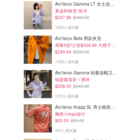
Arc'teryx Gamma LT 女士连帽夹克
黄金码有货 快冲
$237.96
$340.00
1356人感兴趣
Arc'teryx Beta 男款夹克
再降5折!之前$424.96 大橙子好显白 蹲补
$249.94
$500.00
1298人感兴趣
Arc'teryx Gamma 轻量连帽卫衣 女款
锦葵紫首折！蹲补
$238.00
$340.00
1230人感兴趣
Arc'teryx Kragg SL 男士棉质短袖T恤
胸前小logo设计
$63.00
$90.00
942人感兴趣