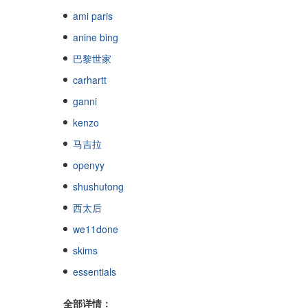
ami paris
anine bing
巴黎世家
carhartt
ganni
kenzo
马吉拉
openyy
shushutong
西太后
we11done
skims
essentials
全部详情：