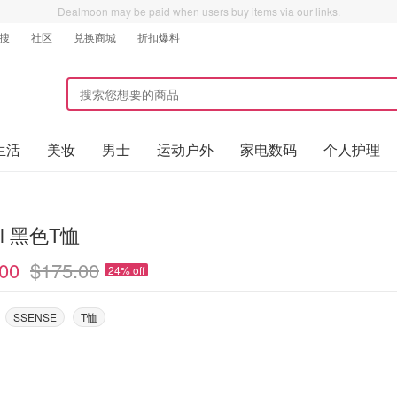
Dealmoon may be paid when users buy items via our links.
搜
社区
兑换商城
折扣爆料
生活
美妆
男士
运动户外
家电数码
个人护理
el 黑色T恤
00
$175.00
24% off
SSENSE
T恤