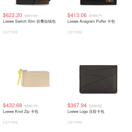
$622.20
$413.06
$807.04
$799.71
Loewe Switch Slim 折叠短钱包
Loewe Anagram Puffer 卡包
CETTIRE
CETTIRE
$432.68
$367.94
$560.76
$408.82
Loewe Knot Zip 卡包
Loewe Logo 压纹卡包
CETTIRE
CETTIRE