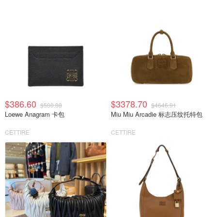
$386.60
$3378.70
$500.88
$4646.91
Loewe Anagram 卡包
Miu Miu Arcadie 标志压纹托特包
CETTIRE
CETTIRE