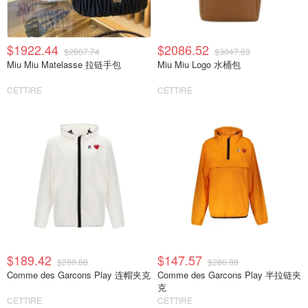
$1922.44
$2086.52
$2807.74
$3047.63
Miu Miu Matelasse 拉链手包
Miu Miu Logo 水桶包
CETTIRE
CETTIRE
$189.42
$147.57
$280.88
$280.88
Comme des Garcons Play 连帽夹克
Comme des Garcons Play 半拉链夹
克
CETTIRE
CETTIRE