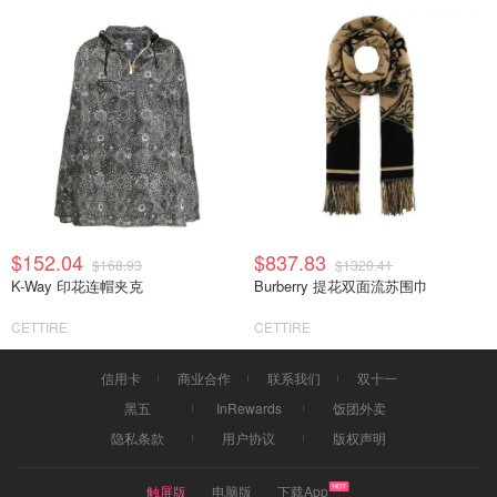
$152.04
$837.83
$168.93
$1320.41
K-Way 印花连帽夹克
Burberry 提花双面流苏围巾
CETTIRE
CETTIRE
信用卡
商业合作
联系我们
双十一
黑五
InRewards
饭团外卖
隐私条款
用户协议
版权声明
触屏版
电脑版
下载App