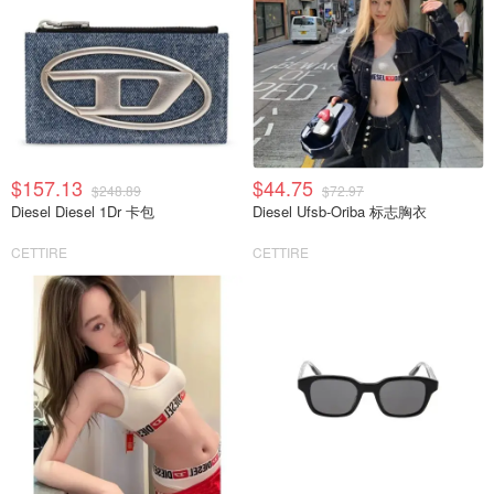
$157.13
$44.75
$248.89
$72.97
Diesel Diesel 1Dr 卡包
Diesel Ufsb-Oriba 标志胸衣
CETTIRE
CETTIRE