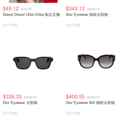
$49.12
$343.12
$72.97
$568.75
Diesel Diesel Ufsb-Oriba 标志文胸
Dior Eyewear 镜框太阳镜
CETTIRE
CETTIRE
$338.33
$400.55
$568.75
$664.71
Dior Eyewear 太阳镜
Dior Eyewear B2I 圆框太阳镜
CETTIRE
CETTIRE