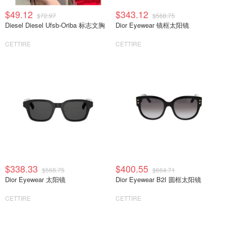
$49.12
$343.12
$72.97
$568.75
Diesel Diesel Ufsb-Oriba 标志文胸
Dior Eyewear 镜框太阳镜
CETTIRE
CETTIRE
$338.33
$400.55
$568.75
$664.71
Dior Eyewear 太阳镜
Dior Eyewear B2I 圆框太阳镜
CETTIRE
CETTIRE