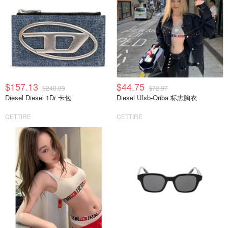
$157.13
$44.75
$248.89
$72.97
Diesel Diesel 1Dr 卡包
Diesel Ufsb-Oriba 标志胸衣
CETTIRE
CETTIRE