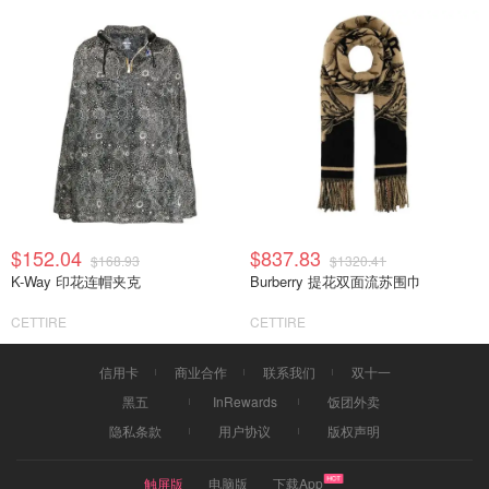
$152.04
$837.83
$168.93
$1320.41
K-Way 印花连帽夹克
Burberry 提花双面流苏围巾
CETTIRE
CETTIRE
信用卡
商业合作
联系我们
双十一
黑五
InRewards
饭团外卖
隐私条款
用户协议
版权声明
触屏版
电脑版
下载App