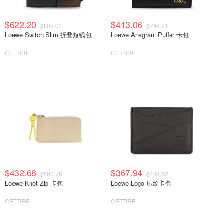
$622.20
$413.06
$807.04
$799.71
Loewe Switch Slim 折叠短钱包
Loewe Anagram Puffer 卡包
CETTIRE
CETTIRE
$432.68
$367.94
$560.76
$408.82
Loewe Knot Zip 卡包
Loewe Logo 压纹卡包
CETTIRE
CETTIRE