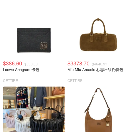
$386.60
$3378.70
$500.88
$4646.91
Loewe Anagram 卡包
Miu Miu Arcadie 标志压纹托特包
CETTIRE
CETTIRE