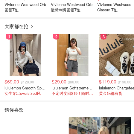
Vivienne Westwood Orb
Vivienne Westwood Orb
Vivienne Westwood
圆领T恤
徽标刺绣圆领T恤
Classic T恤
大家都在抢
1
2
3
$69.00
$29.00
$119.00
$128.00
$88.00
$198.00
lululemon Smooth Spacer 经典卫衣
lululemon Softstreme 女士高腰短裤 10cm
女生穿出oversized风
不定时变回$19！随时点进来看
黄金码都有货
猜你喜欢