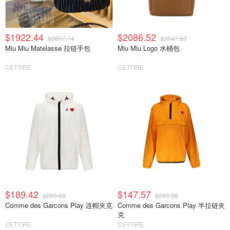
$1922.44
$2086.52
$2807.74
$3047.63
Miu Miu Matelasse 拉链手包
Miu Miu Logo 水桶包
CETTIRE
CETTIRE
$189.42
$147.57
$280.88
$280.88
Comme des Garcons Play 连帽夹克
Comme des Garcons Play 半拉链夹
克
CETTIRE
CETTIRE