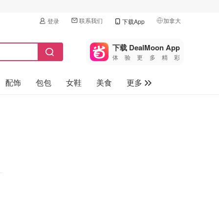
联系我们
加拿大
登录
下载App
🇺🇸
美国
下载 DealMoon App
体验更多精彩
🇨🇳
中国
配饰
包包
女鞋
美食
更多
🇨🇦
加拿大
🇬🇧
母婴玩具
英国
保健品
🇩🇪
德国
旅游
🇫🇷
法国
汽车
🇮🇹
意大利
🇦🇺
澳洲
🇳🇿
新西兰