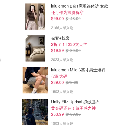
lululemon 2合1宽腿连体裤 女款
还可作为抹胸裤穿
$99.00
$148.00
2166人感兴趣
被套+枕套
2折了！! 230支天丝
$19.99
$130.00
2023人感兴趣
lululemon Mile 6英寸男士短裤
$2549.99
$1269.99
仅剩大码
Dell 塔式台式机 高性能
Dell 24 一体机台式电脑
$39.00
$78.00
1902人感兴趣
Dell
Dell
Unity Fitz Uprisal 抓绒卫衣
黄金码还在！氛围感之神
$53.99
$109.00
1803人感兴趣