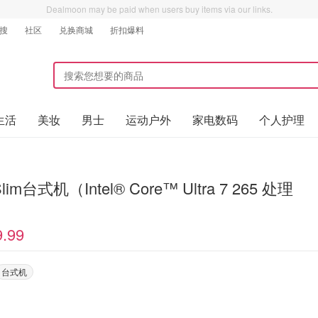
Dealmoon may be paid when users buy items via our links.
搜
社区
兑换商城
折扣爆料
生活
美妆
男士
运动户外
家电数码
个人护理
9.99
台式机