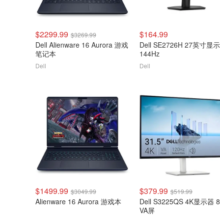
$2299.99
$164.99
$3269.99
Dell Alienware 16 Aurora 游戏
Dell SE2726H 27英寸显
笔记本
144Hz
Dell
Dell
$1499.99
$379.99
$3049.99
$519.99
Alienware 16 Aurora 游戏本
Dell S3225QS 4K显示器 
VA屏