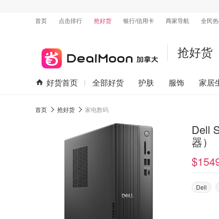
首页
点击排行
抢好货
银行/信用卡
商家导航
全民热
抢好货
好货首页
全部好货
护肤
服饰
家居
首页
抢好货
家电数码
Dell Slim台式机（Intel® Core™ Ultra 7 265 处理
器）
$154
Dell