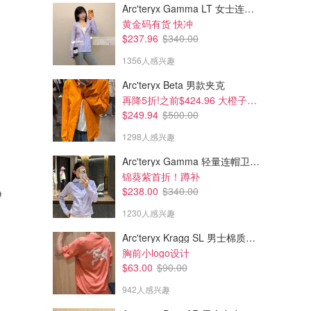
Arc'teryx Gamma LT 女士连帽夹克
黄金码有货 快冲
$237.96
$340.00
1356人感兴趣
Arc'teryx Beta 男款夹克
再降5折!之前$424.96 大橙子好显白 蹲补
$249.94
$500.00
1298人感兴趣
Arc'teryx Gamma 轻量连帽卫衣 女款
锦葵紫首折！蹲补
$238.00
$340.00
1230人感兴趣
Arc'teryx Kragg SL 男士棉质短袖T恤
胸前小logo设计
$63.00
$90.00
942人感兴趣