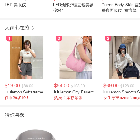
LED 美眼仪
LED颈部护理去皱美容
CurrentBody Skin 
仪2代
祛痘面膜仪+祛痘笔
大家都在抢
1
2
3
$19.00
$54.00
$69.00
$88.00
$108.00
$128.00
lululemon Softstreme 女士高腰短裤 10cm
lululemon City Essentials 肩背包 4L
仅限2码$19！
热卖！库存紧张
女生穿出oversized
猜你喜欢