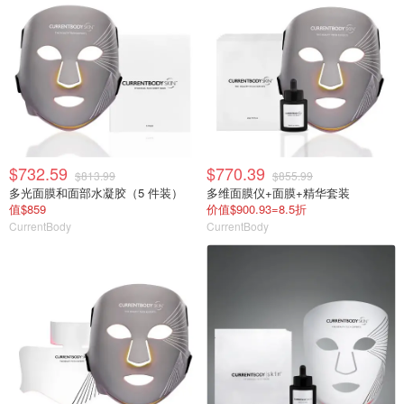
$732.59
$770.39
$813.99
$855.99
多光面膜和面部水凝胶（5 件装）
多维面膜仪+面膜+精华套装
值$859
价值$900.93=8.5折
CurrentBody
CurrentBody