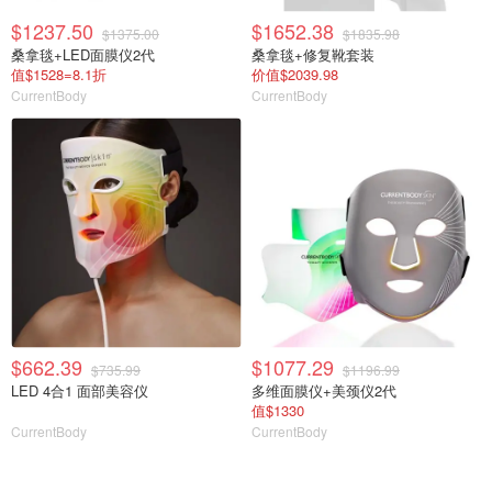
$1237.50
$1652.38
$1375.00
$1835.98
桑拿毯+LED面膜仪2代
桑拿毯+修复靴套装
值$1528=8.1折
价值$2039.98
CurrentBody
CurrentBody
$662.39
$1077.29
$735.99
$1196.99
LED 4合1 面部美容仪
多维面膜仪+美颈仪2代
值$1330
CurrentBody
CurrentBody