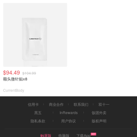
$94.49
$104.99
额头微针贴x8
CurrentBody
信用卡
商业合作
联系我们
双十一
黑五
InRewards
饭团外卖
隐私条款
用户协议
版权声明
触屏版
电脑版
下载App