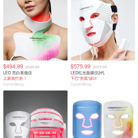
$494.99
$575.99
$549.99
$639.99
LED 亮白美颈仪
LED红光面膜仪2代
上新就打折！
下巴“兜底”设计
CurrentBody
CurrentBody