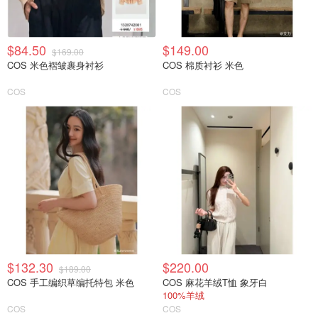
$84.50
$149.00
$169.00
COS 米色褶皱裹身衬衫
COS 棉质衬衫 米色
COS
COS
$132.30
$220.00
$189.00
COS 手工编织草编托特包 米色
COS 麻花羊绒T恤 象牙白
100%羊绒
COS
COS