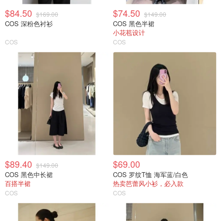
$84.50
$74.50
$169.00
$149.00
COS 深粉色衬衫
COS 黑色半裙
小花苞设计
COS
COS
$89.40
$69.00
$149.00
COS 黑色中长裙
COS 罗纹T恤 海军蓝/白色
百搭半裙
热卖芭蕾风小衫，必入款
COS
COS