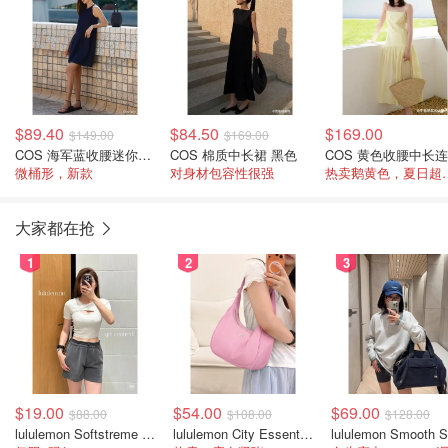
$89.40
$84.50
$169.00
$149.00
$169.00
COS 海军蓝收腰迷你连衣裙
COS 棉质中长裙 黑色
微桶形，新款
对身材包容性很强
热卖鹅黄色
大家都在抢
1
2
3
$19.00
$54.00
$69.00
$88.00
$108.00
$128.00
lululemon Softstreme 女士高腰短裤 10cm
lululemon City Essentials 肩背包 4L