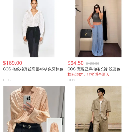
$169.00
$64.50
$129.00
COS 条纹棉真丝高领衬衫 象牙棕色
COS 宽腿亚麻抽绳长裤 浅蓝色
棉麻混纺，非常适合夏天
COS
COS