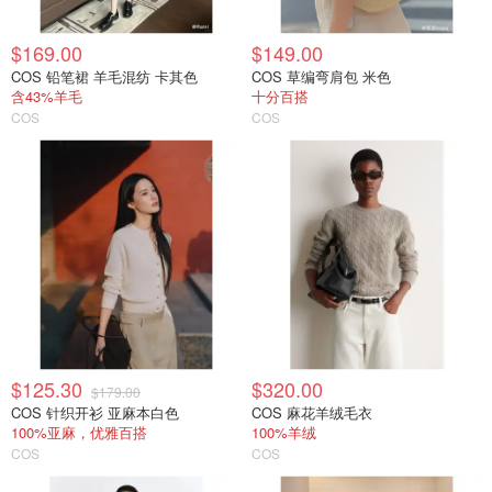
$169.00
$149.00
COS 铅笔裙 羊毛混纺 卡其色
COS 草编弯肩包 米色
含43%羊毛
十分百搭
COS
COS
$125.30
$320.00
$179.00
COS 针织开衫 亚麻本白色
COS 麻花羊绒毛衣
100%亚麻，优雅百搭
100%羊绒
COS
COS